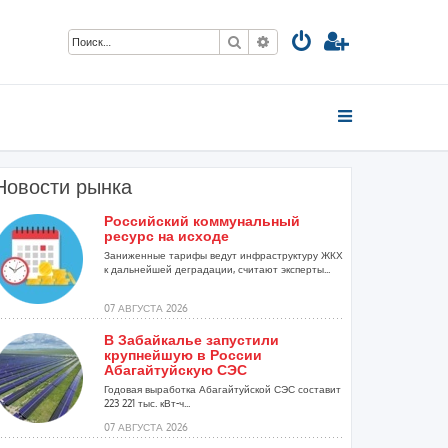
Поиск
Расширенный поиск
Новости рынка
Российский коммунальный
ресурс на исходе
Заниженные тарифы ведут инфраструктуру ЖКХ
к дальнейшей деградации, считают эксперты...
07 АВГУСТА 2026
В Забайкалье запустили
крупнейшую в России
Абагайтуйскую СЭС
Годовая выработка Абагайтуйской СЭС составит
223 221 тыс. кВт-ч...
07 АВГУСТА 2026