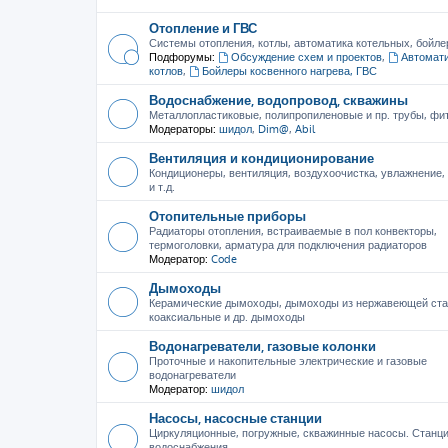
Отопление и ГВС
Системы отопления, котлы, автоматика котельных, бойле
Подфорумы:
Обсуждение схем и проектов
,
Автомати
котлов
,
Бойлеры косвенного нагрева, ГВС
Водоснабжение, водопровод, скважины
Металлопластиковые, полипропиленовые и пр. трубы, фити
Модераторы:
шидол
,
Dim@
,
Abil
Вентиляция и кондиционирование
Кондиционеры, вентиляция, воздухоочистка, увлажнение
и т.д.
Отопительные приборы
Радиаторы отопления, встраиваемые в пол конвекторы,
термоголовки, арматура для подключения радиаторов
Модератор:
Code
Дымоходы
Керамические дымоходы, дымоходы из нержавеющей ста
коаксиальные и др. дымоходы
Водонагреватели, газовые колонки
Проточные и накопительные электрические и газовые
водонагреватели
Модератор:
шидол
Насосы, насосные станции
Циркуляционные, погружные, скважинные насосы. Станц
водоснабжения.