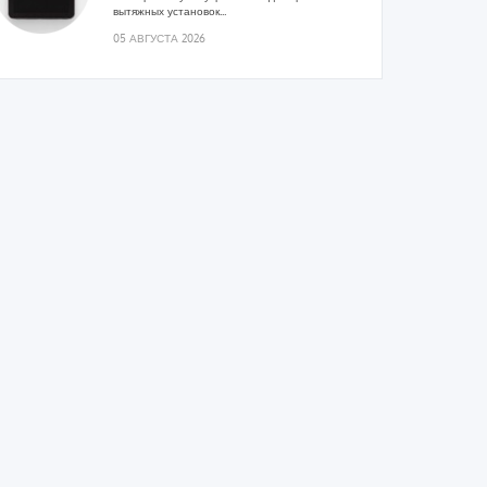
вытяжных установок...
05 АВГУСТА 2026
Гибридный тепловой насос PV/T
с одним общим испарителем
Исследователи предложили конструкцию
двухисточникового теплового насоса прямого
расширения ...
05 АВГУСТА 2026
21-й ежегодный форум
«ЦОД-2026»
Мероприятие пройдет 2-3 сентября в отеле
Radisson Slavyanskaya. Форум посетит более
двух тысяч участников...
05 АВГУСТА 2026
Корпорация «Термекс»
представила передовой опыт
роботизации участникам проекта
«Промтуризм.РФ»
Проект «Крутая Локация» ...
04 АВГУСТА 2026
Китайская Shenling представила
линейку тепловых насосов