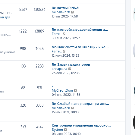
т
Re: котлы RINNAI
и
8367
130826
П
miloslava28
к
ры, ГВС
е
13 авг 2025, 17:58
п
ка для
р
о
е
с
й
л
Re: настройка водоснабжения и…
1222
13889
т
е
П
Farrell
нги,...
и
д
е
30 янв 2025, 18:59
к
н
р
п
е
е
Монтаж систем вентиляции и ко…
958
7046
о
м
й
П
Farrell
, осушение
с
у
т
е
12 июл 2024, 13:23
л
с
и
р
е
о
к
е
Re: Замена радиаторов
103
2238
д
о
п
й
П
annapalna
н
б
о
т
е
26 сен 2021, 09:33
е
щ
с
и
р
м
е
л
к
е
у
н
е
п
й
-
68
931
с
и
д
о
т
П
MyCreditDom
ли,
о
ю
н
с
и
е
04 янв 2022, 14:56
о
е
л
к
р
б
м
е
п
е
Re: Слабый напор воды при исп…
щ
320
3353
у
д
о
й
П
miloslava28
е
с
н
с
т
е
16 июн 2021, 00:13
н
о
е
л
и
р
и
о
м
е
к
е
ю
б
у
д
п
й
Контроллер управления насосно…
щ
373
4147
с
н
о
т
П
System
ии
е
о
е
с
и
е
03 июн 2023, 06:10
н