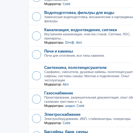
Модератор:
Code
Водоподготовка, фильтры для воды
Химическая водоподготовка, механические и картриджны
фильтры
Канализация, водоотведение, септики
Внутренняя канализация, очистка стоков. Септики, ЛОС,
препараты,...
Модераторы:
Dim@
,
Abil
Печи и камины
Печи для отопления, все типы каминов.
Сантехника, полотенцесушители
Санфаянс, смесители, душевые кабины, полотенцесушит
сифоны, системы смыва. Монтаж и подключение. Опыт
эксплуатации
Модератор:
Abil
Газоснабжение
Проектирование, разрешительная документация, опыт об
газовыми трестами и т.д.
Модераторы:
шидол
,
Code
Электроснабжение
Электрооборудование, ИБП, стабилизаторы, генераторы
Модератор:
Code
Бассейны, бани, сауны