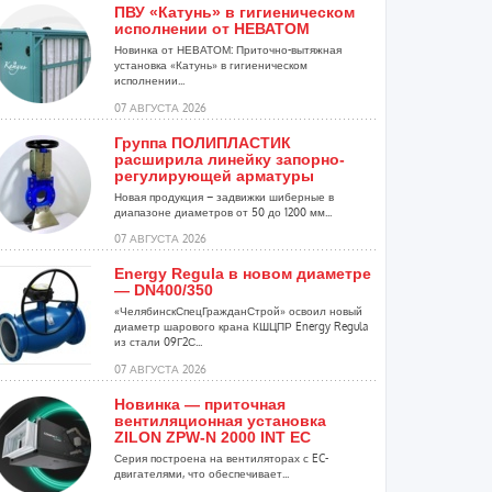
ПВУ «Катунь» в гигиеническом
исполнении от НЕВАТОМ
Новинка от НЕВАТОМ: Приточно-вытяжная
установка «Катунь» в гигиеническом
исполнении...
07 АВГУСТА 2026
Группа ПОЛИПЛАСТИК
расширила линейку запорно-
регулирующей арматуры
Новая продукция – задвижки шиберные в
диапазоне диаметров от 50 до 1200 мм...
07 АВГУСТА 2026
Energy Regula в новом диаметре
— DN400/350
«ЧелябинскСпецГражданСтрой» освоил новый
диаметр шарового крана КШЦПР Energy Regula
из стали 09Г2С...
07 АВГУСТА 2026
Новинка — приточная
вентиляционная установка
ZILON ZPW-N 2000 INT EC
Серия построена на вентиляторах с EC-
двигателями, что обеспечивает...