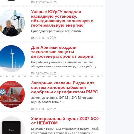
06 АВГУСТА 2026
Учёные ЮУрГУ создали
каскадную установку,
объединяющую солнечную и
геотермальную энергию
Природосберегающие технологии...
06 АВГУСТА 2026
Для Арктики создали
технологию защиты
ветрогенераторов от аварий
Разработка учитывает влияние мерзлоты,
обледенения и снеговых нагрузок на работу
установок...
06 АВГУСТА 2026
Запорные клапаны Ридан для
систем холодоснабжения
одобрены сертификатом РМРС
Запорные клапаны SVA M и SNV M прошли
оценку соответствия ...
06 АВГУСТА 2026
Универсальный пульт Z037-5C0
от НЕВАТОМ
Компания НЕВАТОМ открывает к заказу новый
сенсорный пульт управления для приточно-