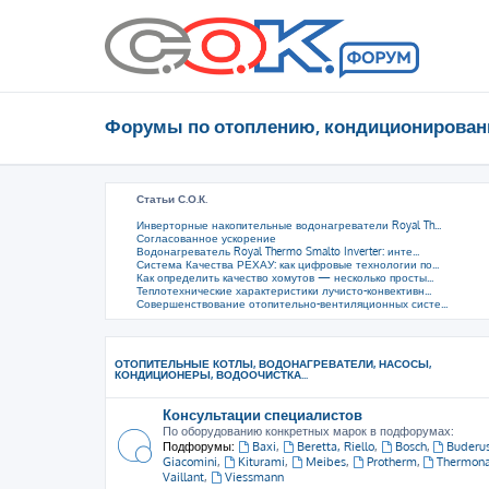
Форумы по отоплению, кондиционирован
Статьи С.О.К.
Инверторные накопительные водонагреватели Royal Th...
Согласованное ускорение
Водонагреватель Royal Thermo Smalto Inverter: инте...
Система Качества РЕХАУ: как цифровые технологии по...
Как определить качество хомутов — несколько просты...
Теплотехнические характеристики лучисто-конвективн...
Совершенствование отопительно-вентиляционных систе...
ОТОПИТЕЛЬНЫЕ КОТЛЫ, ВОДОНАГРЕВАТЕЛИ, НАСОСЫ,
КОНДИЦИОНЕРЫ, ВОДООЧИСТКА...
Консультации специалистов
По оборудованию конкретных марок в подфорумах:
Подфорумы:
Baxi
,
Beretta, Riello
,
Bosch
,
Buderu
Giacomini
,
Kiturami
,
Meibes
,
Protherm
,
Thermon
Vaillant
,
Viessmann