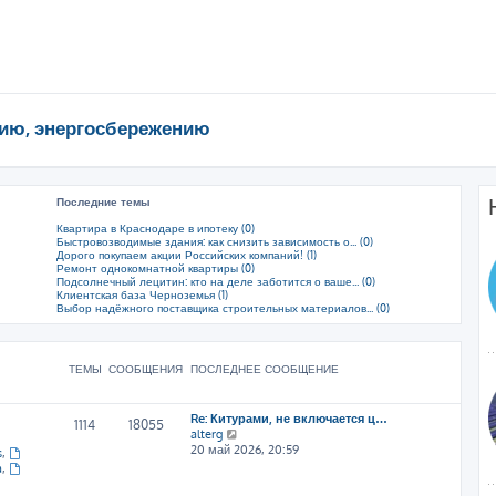
ию, энергосбережению
Последние темы
Квартира в Краснодаре в ипотеку (0)
Быстровозводимые здания: как снизить зависимость о... (0)
Дорого покупаем акции Российских компаний! (1)
Ремонт однокомнатной квартиры (0)
Подсолнечный лецитин: кто на деле заботится о ваше... (0)
Клиентская база Черноземья (1)
Выбор надёжного поставщика строительных материалов... (0)
ТЕМЫ
СООБЩЕНИЯ
ПОСЛЕДНЕЕ СООБЩЕНИЕ
Re: Китурами, не включается ц…
1114
18055
П
alterg
е
20 май 2026, 20:59
s
,
р
a
,
е
й