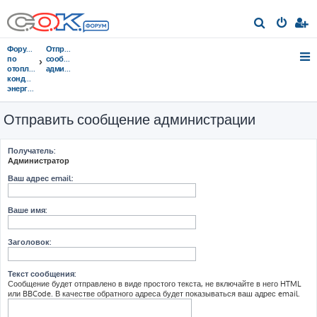
П
о
Форумы
Отправить
и
по
сообщение
отоплению,
администрации
с
кондиционированию,
энергосбережению
к
Отправить сообщение администрации
Получатель:
Администратор
Ваш адрес email:
Ваше имя:
Заголовок:
Текст сообщения:
Сообщение будет отправлено в виде простого текста, не включайте в него HTML
или BBCode. В качестве обратного адреса будет показываться ваш адрес email.