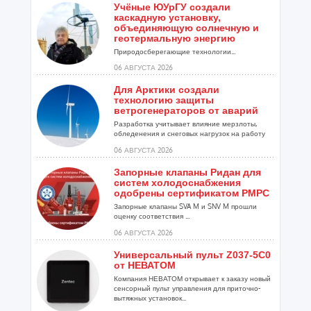
Учёные ЮУрГУ создали
каскадную установку,
объединяющую солнечную и
геотермальную энергию
Природосберегающие технологии...
06 АВГУСТА 2026
Для Арктики создали
технологию защиты
ветрогенераторов от аварий
Разработка учитывает влияние мерзлоты,
обледенения и снеговых нагрузок на работу
установок...
06 АВГУСТА 2026
Запорные клапаны Ридан для
систем холодоснабжения
одобрены сертификатом РМРС
Запорные клапаны SVA M и SNV M прошли
оценку соответствия ...
06 АВГУСТА 2026
Универсальный пульт Z037-5C0
от НЕВАТОМ
Компания НЕВАТОМ открывает к заказу новый
сенсорный пульт управления для приточно-
вытяжных установок...