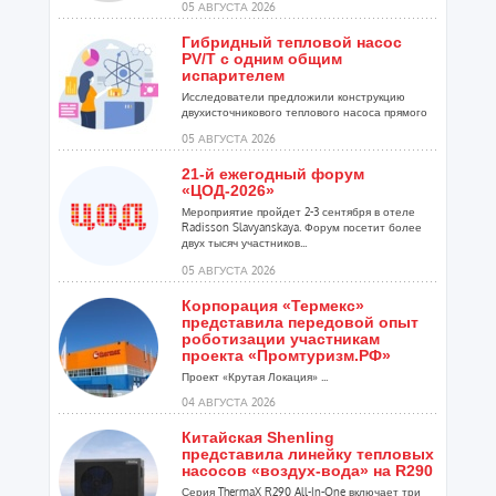
05 АВГУСТА 2026
Гибридный тепловой насос
PV/T с одним общим
испарителем
Исследователи предложили конструкцию
двухисточникового теплового насоса прямого
расширения ...
05 АВГУСТА 2026
21-й ежегодный форум
«ЦОД-2026»
Мероприятие пройдет 2-3 сентября в отеле
Radisson Slavyanskaya. Форум посетит более
двух тысяч участников...
05 АВГУСТА 2026
Корпорация «Термекс»
представила передовой опыт
роботизации участникам
проекта «Промтуризм.РФ»
Проект «Крутая Локация» ...
04 АВГУСТА 2026
Китайская Shenling
представила линейку тепловых
насосов «воздух-вода» на R290
Серия ThermaX R290 All-In-One включает три