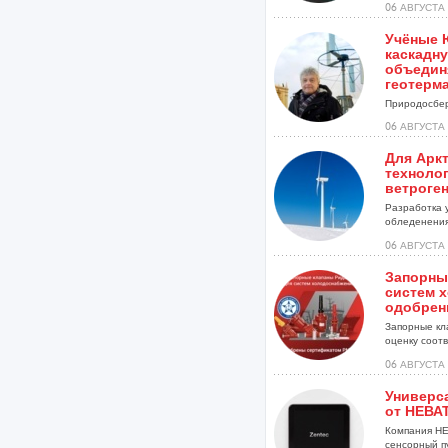
06 АВГУСТА 
Учёные 
каскадну
объедин
геотерм
Природосбер
06 АВГУСТА 
Для Арк
техноло
ветроге
Разработка 
обледенения
установок...
06 АВГУСТА 
Запорны
систем 
одобрен
Запорные кл
оценку соотве
06 АВГУСТА 
Универс
от НЕВА
Компания НЕ
сенсорный п