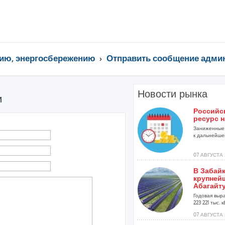
ию, энергосбережению
Отправить сообщение адми
Новости рынка
и
Российс
ресурс н
Заниженные 
к дальнейшей
07 АВГУСТА 
В Забай
крупней
Абагайт
Годовая выр
223 221 тыс. кВ
07 АВГУСТА 