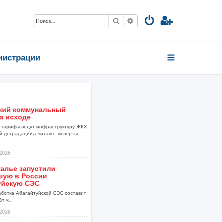
Поиск
Расширенный поиск
нистрации
кий коммунальный
а исходе
тарифы ведут инфраструктуру ЖКХ
 деградации, считают эксперты...
2026
калье запустили
шую в России
уйскую СЭС
аботка Абагайтуйской СЭС составит
т-ч...
2026