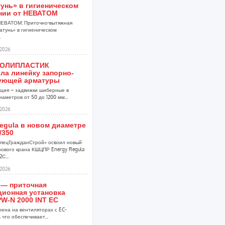
унь» в гигиеническом
нии от НЕВАТОМ
НЕВАТОМ: Приточно-вытяжная
атунь» в гигиеническом
.
2026
ПОЛИПЛАСТИК
ла линейку запорно-
ующей арматуры
кция – задвижки шиберные в
аметров от 50 до 1200 мм...
2026
egula в новом диаметре
/350
пецГражданСтрой» освоил новый
ового крана КШЦПР Energy Regula
С...
2026
 — приточная
ционная установка
W-N 2000 INT EC
оена на вентиляторах с EC-
 что обеспечивает...