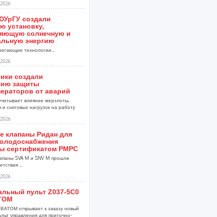
2026
ЮУрГУ создали
ю установку,
яющую солнечную и
альную энергию
егающие технологии...
2026
тики создали
гию защиты
нераторов от аварий
учитывает влияние мерзлоты,
 и снеговых нагрузок на работу
2026
е клапаны Ридан для
холодоснабжения
ы сертификатом РМРС
апаны SVA M и SNV M прошли
тствия ...
2026
альный пульт Z037-5C0
ТОМ
ВАТОМ открывает к заказу новый
ульт управления для приточно-