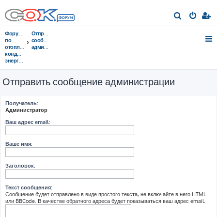
П
о
Форумы
Отправить
и
по
сообщение
отоплению,
администрации
с
кондиционированию,
энергосбережению
к
Отправить сообщение администрации
Получатель:
Администратор
Ваш адрес email:
Ваше имя:
Заголовок:
Текст сообщения:
Сообщение будет отправлено в виде простого текста, не включайте в него HTML
или BBCode. В качестве обратного адреса будет показываться ваш адрес email.