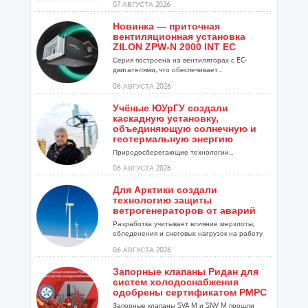
07 АВГУСТА 2026
Новинка — приточная
вентиляционная установка
ZILON ZPW-N 2000 INT EC
Серия построена на вентиляторах с EC-
двигателями, что обеспечивает...
06 АВГУСТА 2026
Учёные ЮУрГУ создали
каскадную установку,
объединяющую солнечную и
геотермальную энергию
Природосберегающие технологии...
06 АВГУСТА 2026
Для Арктики создали
технологию защиты
ветрогенераторов от аварий
Разработка учитывает влияние мерзлоты,
обледенения и снеговых нагрузок на работу
установок...
06 АВГУСТА 2026
Запорные клапаны Ридан для
систем холодоснабжения
одобрены сертификатом РМРС
Запорные клапаны SVA M и SNV M прошли