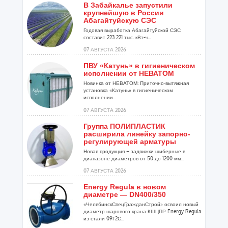
В Забайкалье запустили
крупнейшую в России
Абагайтуйскую СЭС
Годовая выработка Абагайтуйской СЭС
составит 223 221 тыс. кВт-ч...
07 АВГУСТА 2026
ПВУ «Катунь» в гигиеническом
исполнении от НЕВАТОМ
Новинка от НЕВАТОМ: Приточно-вытяжная
установка «Катунь» в гигиеническом
исполнении...
07 АВГУСТА 2026
Группа ПОЛИПЛАСТИК
расширила линейку запорно-
регулирующей арматуры
Новая продукция – задвижки шиберные в
диапазоне диаметров от 50 до 1200 мм...
07 АВГУСТА 2026
Energy Regula в новом
диаметре — DN400/350
«ЧелябинскСпецГражданСтрой» освоил новый
диаметр шарового крана КШЦПР Energy Regula
из стали 09Г2С...