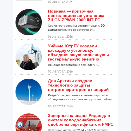
07 АВГУСТА 2026
Новинка — приточная
вентиляционная установка
ZILON ZPW-N 2000 INT EC
Серия построена на вентиляторах с EC-
двигателями, что обеспечивает...
06 АВГУСТА 2026
Учёные ЮУрГУ создали
каскадную установку,
объединяющую солнечную и
геотермальную энергию
Природосберегающие технологии...
06 АВГУСТА 2026
Для Арктики создали
технологию защиты
ветрогенераторов от аварий
Разработка учитывает влияние мерзлоты,
обледенения и снеговых нагрузок на работу
установок...
06 АВГУСТА 2026
Запорные клапаны Ридан для
систем холодоснабжения
одобрены сертификатом РМРС
Запорные клапаны SVA M и SNV M прошли