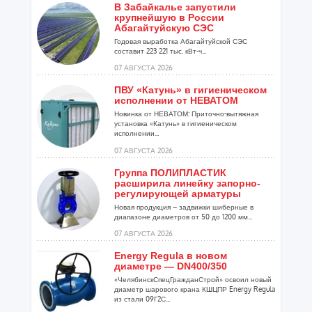
В Забайкалье запустили
крупнейшую в России
Абагайтуйскую СЭС
Годовая выработка Абагайтуйской СЭС
составит 223 221 тыс. кВт-ч...
07 АВГУСТА 2026
ПВУ «Катунь» в гигиеническом
исполнении от НЕВАТОМ
Новинка от НЕВАТОМ: Приточно-вытяжная
установка «Катунь» в гигиеническом
исполнении...
07 АВГУСТА 2026
Группа ПОЛИПЛАСТИК
расширила линейку запорно-
регулирующей арматуры
Новая продукция – задвижки шиберные в
диапазоне диаметров от 50 до 1200 мм...
07 АВГУСТА 2026
Energy Regula в новом
диаметре — DN400/350
«ЧелябинскСпецГражданСтрой» освоил новый
диаметр шарового крана КШЦПР Energy Regula
из стали 09Г2С...