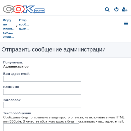
П
о
Форумы
Отправить
и
по
сообщение
отоплению,
администрации
с
кондиционированию,
энергосбережению
к
Отправить сообщение администрации
Получатель:
Администратор
Ваш адрес email:
Ваше имя:
Заголовок:
Текст сообщения:
Сообщение будет отправлено в виде простого текста, не включайте в него HTML
или BBCode. В качестве обратного адреса будет показываться ваш адрес email.