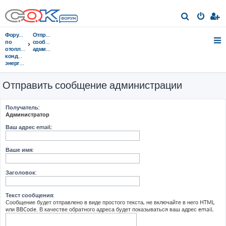
П
о
Форумы
Отправить
и
по
сообщение
отоплению,
администрации
с
кондиционированию,
энергосбережению
к
Отправить сообщение администрации
Получатель:
Администратор
Ваш адрес email:
Ваше имя:
Заголовок:
Текст сообщения:
Сообщение будет отправлено в виде простого текста, не включайте в него HTML
или BBCode. В качестве обратного адреса будет показываться ваш адрес email.