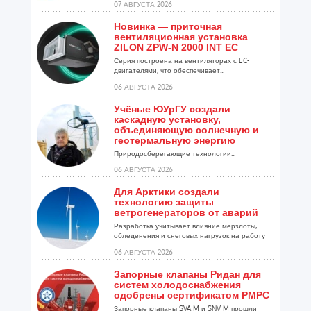
07 АВГУСТА 2026
Новинка — приточная
вентиляционная установка
ZILON ZPW-N 2000 INT EC
Серия построена на вентиляторах с EC-
двигателями, что обеспечивает...
06 АВГУСТА 2026
Учёные ЮУрГУ создали
каскадную установку,
объединяющую солнечную и
геотермальную энергию
Природосберегающие технологии...
06 АВГУСТА 2026
Для Арктики создали
технологию защиты
ветрогенераторов от аварий
Разработка учитывает влияние мерзлоты,
обледенения и снеговых нагрузок на работу
установок...
06 АВГУСТА 2026
Запорные клапаны Ридан для
систем холодоснабжения
одобрены сертификатом РМРС
Запорные клапаны SVA M и SNV M прошли