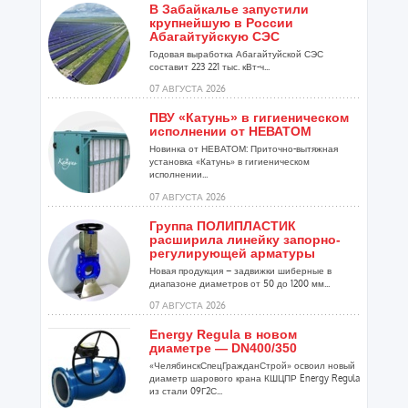
В Забайкалье запустили
крупнейшую в России
Абагайтуйскую СЭС
Годовая выработка Абагайтуйской СЭС
составит 223 221 тыс. кВт-ч...
07 АВГУСТА 2026
ПВУ «Катунь» в гигиеническом
исполнении от НЕВАТОМ
Новинка от НЕВАТОМ: Приточно-вытяжная
установка «Катунь» в гигиеническом
исполнении...
07 АВГУСТА 2026
Группа ПОЛИПЛАСТИК
расширила линейку запорно-
регулирующей арматуры
Новая продукция – задвижки шиберные в
диапазоне диаметров от 50 до 1200 мм...
07 АВГУСТА 2026
Energy Regula в новом
диаметре — DN400/350
«ЧелябинскСпецГражданСтрой» освоил новый
диаметр шарового крана КШЦПР Energy Regula
из стали 09Г2С...