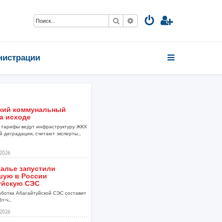
Поиск
Расширенный поиск
нистрации
кий коммунальный
а исходе
тарифы ведут инфраструктуру ЖКХ
 деградации, считают эксперты...
2026
калье запустили
шую в России
уйскую СЭС
аботка Абагайтуйской СЭС составит
т-ч...
2026