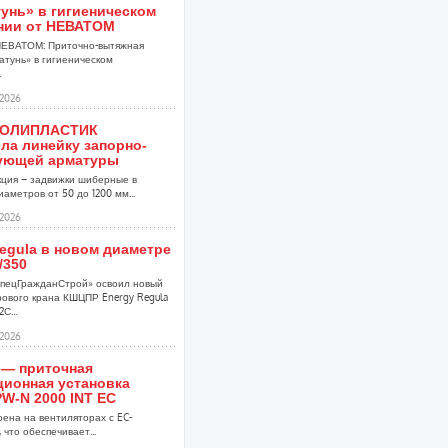
унь» в гигиеническом
нии от НЕВАТОМ
НЕВАТОМ: Приточно-вытяжная
атунь» в гигиеническом
.
2026
ПОЛИПЛАСТИК
ла линейку запорно-
ующей арматуры
кция – задвижки шиберные в
аметров от 50 до 1200 мм...
2026
egula в новом диаметре
/350
пецГражданСтрой» освоил новый
ового крана КШЦПР Energy Regula
С...
2026
 — приточная
ционная установка
W-N 2000 INT EC
оена на вентиляторах с EC-
 что обеспечивает...