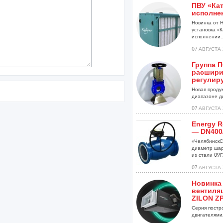
ПВУ «Кат
исполне
Новинка от 
установка «К
исполнении..
07 АВГУСТА 
Группа 
расшири
регулир
Новая проду
диапазоне ди
07 АВГУСТА 
Energy R
— DN400
«ЧелябинскС
диаметр шар
из стали 09Г2
07 АВГУСТА 
Новинка
вентиля
ZILON ZP
Серия постр
двигателями,