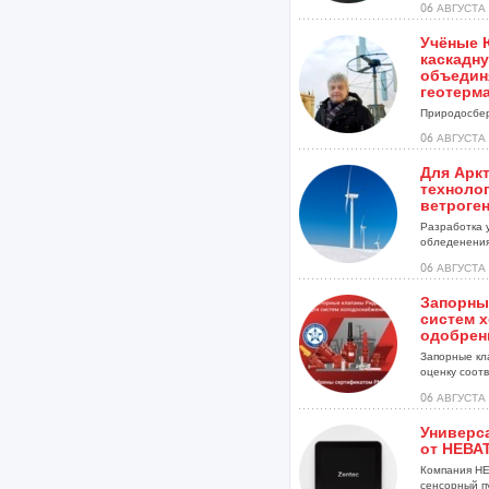
06 АВГУСТА 
Учёные 
каскадну
объедин
геотерм
Природосбер
06 АВГУСТА 
Для Арк
техноло
ветроге
Разработка 
обледенения
установок...
06 АВГУСТА 
Запорны
систем 
одобрен
Запорные кл
оценку соотве
06 АВГУСТА 
Универс
от НЕВА
Компания НЕ
сенсорный п