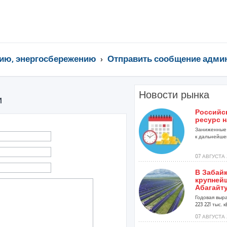
ию, энергосбережению
Отправить сообщение адми
Новости рынка
и
Российс
ресурс н
Заниженные 
к дальнейшей
07 АВГУСТА 
В Забай
крупней
Абагайт
Годовая выр
223 221 тыс. кВ
07 АВГУСТА 