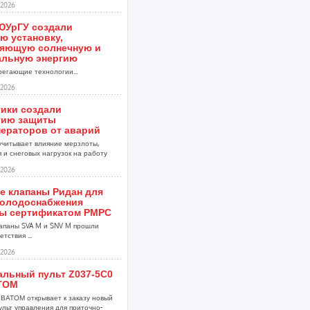
2026
ЮУрГУ создали
ю установку,
яющую солнечную и
альную энергию
егающие технологии...
2026
тики создали
гию защиты
нераторов от аварий
учитывает влияние мерзлоты,
 и снеговых нагрузок на работу
2026
е клапаны Ридан для
холодоснабжения
ы сертификатом РМРС
апаны SVA M и SNV M прошли
тствия ...
2026
альный пульт Z037-5C0
ТОМ
ВАТОМ открывает к заказу новый
ульт управления для приточно-