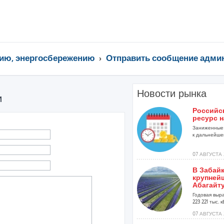
ию, энергосбережению
Отправить сообщение адми
Новости рынка
и
Российс
ресурс н
Заниженные 
к дальнейшей
07 АВГУСТА 
В Забай
крупней
Абагайт
Годовая выр
223 221 тыс. кВ
07 АВГУСТА 