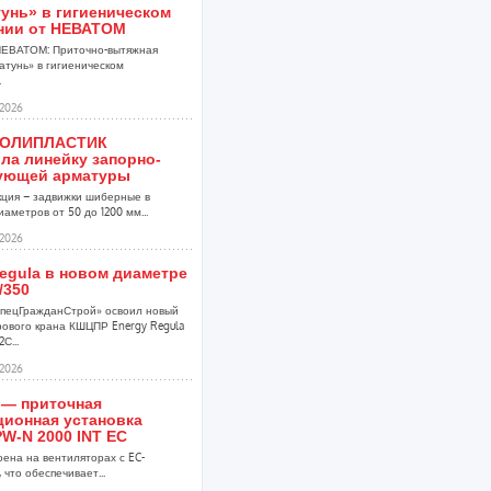
унь» в гигиеническом
нии от НЕВАТОМ
НЕВАТОМ: Приточно-вытяжная
атунь» в гигиеническом
.
2026
ПОЛИПЛАСТИК
ла линейку запорно-
ующей арматуры
кция – задвижки шиберные в
аметров от 50 до 1200 мм...
2026
egula в новом диаметре
/350
пецГражданСтрой» освоил новый
ового крана КШЦПР Energy Regula
С...
2026
 — приточная
ционная установка
W-N 2000 INT EC
оена на вентиляторах с EC-
 что обеспечивает...