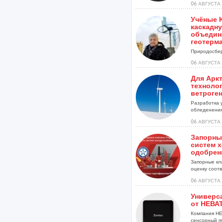
06 АВГУСТА 
Учёные 
каскадну
объедин
геотерм
Природосбер
06 АВГУСТА 
Для Арк
техноло
ветроге
Разработка 
обледенения
установок...
06 АВГУСТА 
Запорны
систем 
одобрен
Запорные кл
оценку соотве
06 АВГУСТА 
Универс
от НЕВА
Компания НЕ
сенсорный п