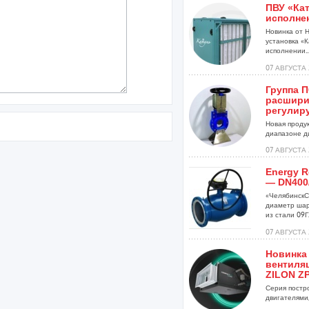
ПВУ «Кат
исполне
Новинка от 
установка «К
исполнении..
07 АВГУСТА 
Группа 
расшири
регулир
Новая проду
диапазоне ди
07 АВГУСТА 
Energy R
— DN400
«ЧелябинскС
диаметр шар
из стали 09Г2
07 АВГУСТА 
Новинка
вентиля
ZILON ZP
Серия постр
двигателями,