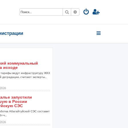
Поиск
Расширенный поиск
нистрации
кий коммунальный
а исходе
тарифы ведут инфраструктуру ЖКХ
 деградации, считают эксперты...
2026
калье запустили
шую в России
уйскую СЭС
аботка Абагайтуйской СЭС составит
т-ч...
2026