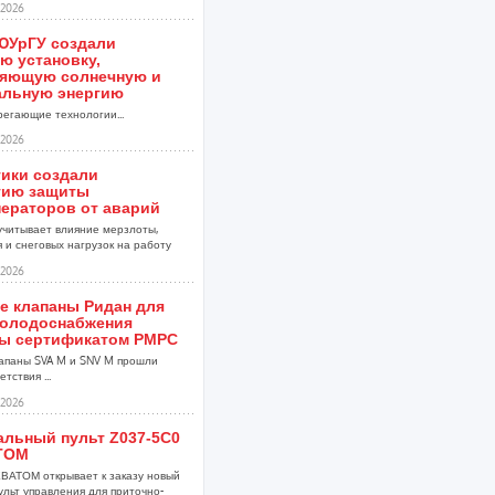
2026
ЮУрГУ создали
ю установку,
яющую солнечную и
альную энергию
егающие технологии...
2026
тики создали
гию защиты
нераторов от аварий
учитывает влияние мерзлоты,
 и снеговых нагрузок на работу
2026
е клапаны Ридан для
холодоснабжения
ы сертификатом РМРС
апаны SVA M и SNV M прошли
тствия ...
2026
альный пульт Z037-5C0
ТОМ
ВАТОМ открывает к заказу новый
ульт управления для приточно-