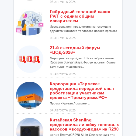
05 АВГУСТА 2026
Гибридный тепловой насос
PV/T с одним общим
испарителем
Исследователи предложили конструкцию
двухисточникового теплового насоса прямого
расширения ...
05 АВГУСТА 2026
21-й ежегодный форум
«ЦОД-2026»
Мероприятие пройдет 2-3 сентября в отеле
Radisson Slavyanskaya. Форум посетит более
двух тысяч участников...
05 АВГУСТА 2026
Корпорация «Термекс»
представила передовой опыт
роботизации участникам
проекта «Промтуризм.РФ»
Проект «Крутая Локация» ...
04 АВГУСТА 2026
Китайская Shenling
представила линейку тепловых
насосов «воздух-вода» на R290
Серия ThermaX R290 All-In-One включает три