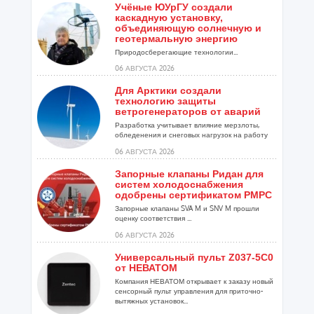
Учёные ЮУрГУ создали
каскадную установку,
объединяющую солнечную и
геотермальную энергию
Природосберегающие технологии...
06 АВГУСТА 2026
Для Арктики создали
технологию защиты
ветрогенераторов от аварий
Разработка учитывает влияние мерзлоты,
обледенения и снеговых нагрузок на работу
установок...
06 АВГУСТА 2026
Запорные клапаны Ридан для
систем холодоснабжения
одобрены сертификатом РМРС
Запорные клапаны SVA M и SNV M прошли
оценку соответствия ...
06 АВГУСТА 2026
Универсальный пульт Z037-5C0
от НЕВАТОМ
Компания НЕВАТОМ открывает к заказу новый
сенсорный пульт управления для приточно-
вытяжных установок...