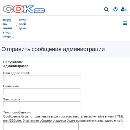
П
о
Форумы
Отправить
и
по
сообщение
отоплению,
администрации
с
кондиционированию,
энергосбережению
к
Отправить сообщение администрации
Получатель:
Администратор
Ваш адрес email:
Ваше имя:
Заголовок:
Текст сообщения:
Сообщение будет отправлено в виде простого текста, не включайте в него HTML
или BBCode. В качестве обратного адреса будет показываться ваш адрес email.