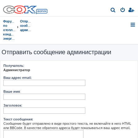
П
о
Форумы
Отправить
и
по
сообщение
отоплению,
администрации
с
кондиционированию,
энергосбережению
к
Отправить сообщение администрации
Получатель:
Администратор
Ваш адрес email:
Ваше имя:
Заголовок:
Текст сообщения:
Сообщение будет отправлено в виде простого текста, не включайте в него HTML
или BBCode. В качестве обратного адреса будет показываться ваш адрес email.