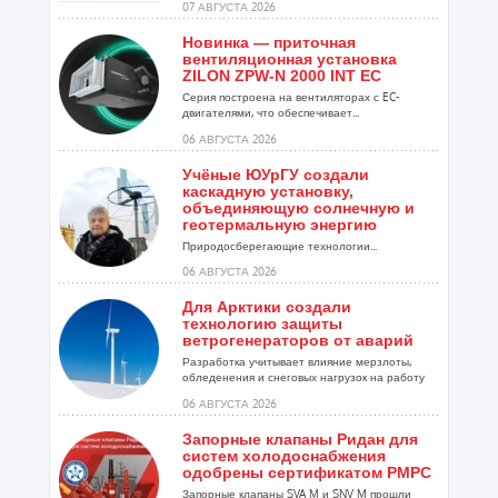
07 АВГУСТА 2026
Новинка — приточная
вентиляционная установка
ZILON ZPW-N 2000 INT EC
Серия построена на вентиляторах с EC-
двигателями, что обеспечивает...
06 АВГУСТА 2026
Учёные ЮУрГУ создали
каскадную установку,
объединяющую солнечную и
геотермальную энергию
Природосберегающие технологии...
06 АВГУСТА 2026
Для Арктики создали
технологию защиты
ветрогенераторов от аварий
Разработка учитывает влияние мерзлоты,
обледенения и снеговых нагрузок на работу
установок...
06 АВГУСТА 2026
Запорные клапаны Ридан для
систем холодоснабжения
одобрены сертификатом РМРС
Запорные клапаны SVA M и SNV M прошли