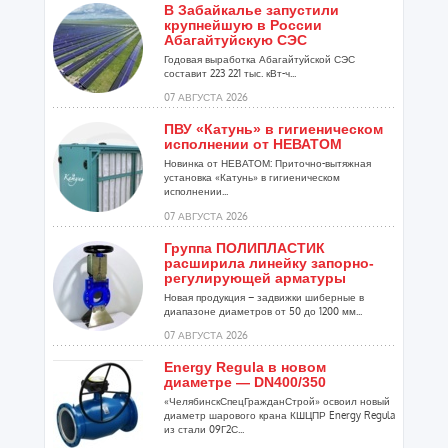
В Забайкалье запустили
крупнейшую в России
Абагайтуйскую СЭС
Годовая выработка Абагайтуйской СЭС
составит 223 221 тыс. кВт-ч...
07 АВГУСТА 2026
ПВУ «Катунь» в гигиеническом
исполнении от НЕВАТОМ
Новинка от НЕВАТОМ: Приточно-вытяжная
установка «Катунь» в гигиеническом
исполнении...
07 АВГУСТА 2026
Группа ПОЛИПЛАСТИК
расширила линейку запорно-
регулирующей арматуры
Новая продукция – задвижки шиберные в
диапазоне диаметров от 50 до 1200 мм...
07 АВГУСТА 2026
Energy Regula в новом
диаметре — DN400/350
«ЧелябинскСпецГражданСтрой» освоил новый
диаметр шарового крана КШЦПР Energy Regula
из стали 09Г2С...