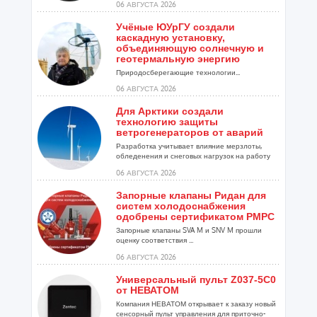
06 АВГУСТА 2026
Учёные ЮУрГУ создали
каскадную установку,
объединяющую солнечную и
геотермальную энергию
Природосберегающие технологии...
06 АВГУСТА 2026
Для Арктики создали
технологию защиты
ветрогенераторов от аварий
Разработка учитывает влияние мерзлоты,
обледенения и снеговых нагрузок на работу
установок...
06 АВГУСТА 2026
Запорные клапаны Ридан для
систем холодоснабжения
одобрены сертификатом РМРС
Запорные клапаны SVA M и SNV M прошли
оценку соответствия ...
06 АВГУСТА 2026
Универсальный пульт Z037-5C0
от НЕВАТОМ
Компания НЕВАТОМ открывает к заказу новый
сенсорный пульт управления для приточно-