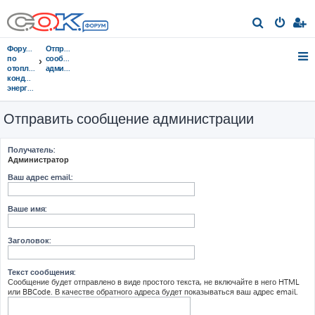
П
о
Форумы
Отправить
и
по
сообщение
отоплению,
администрации
с
кондиционированию,
энергосбережению
к
Отправить сообщение администрации
Получатель:
Администратор
Ваш адрес email:
Ваше имя:
Заголовок:
Текст сообщения:
Сообщение будет отправлено в виде простого текста, не включайте в него HTML
или BBCode. В качестве обратного адреса будет показываться ваш адрес email.