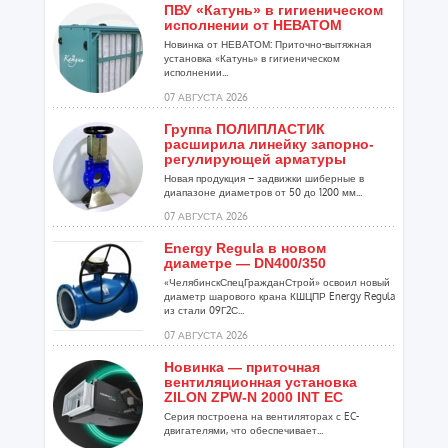
ПВУ «Катунь» в гигиеническом
исполнении от НЕВАТОМ
Новинка от НЕВАТОМ: Приточно-вытяжная
установка «Катунь» в гигиеническом
исполнении...
07 АВГУСТА 2026
Группа ПОЛИПЛАСТИК
расширила линейку запорно-
регулирующей арматуры
Новая продукция – задвижки шиберные в
диапазоне диаметров от 50 до 1200 мм...
07 АВГУСТА 2026
Energy Regula в новом
диаметре — DN400/350
«ЧелябинскСпецГражданСтрой» освоил новый
диаметр шарового крана КШЦПР Energy Regula
из стали 09Г2С...
07 АВГУСТА 2026
Новинка — приточная
вентиляционная установка
ZILON ZPW-N 2000 INT EC
Серия построена на вентиляторах с EC-
двигателями, что обеспечивает...