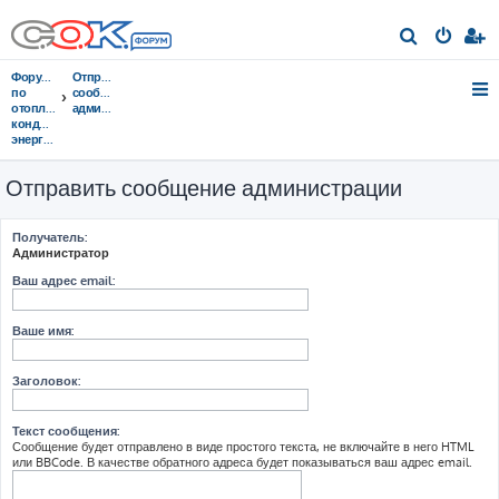
П
о
Форумы
Отправить
и
по
сообщение
отоплению,
администрации
с
кондиционированию,
энергосбережению
к
Отправить сообщение администрации
Получатель:
Администратор
Ваш адрес email:
Ваше имя:
Заголовок:
Текст сообщения:
Сообщение будет отправлено в виде простого текста, не включайте в него HTML
или BBCode. В качестве обратного адреса будет показываться ваш адрес email.