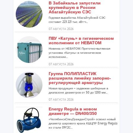
В Забайкалье запустили
крупнейшую в России
Абагайтуйскую СЭС
Годовая выработка Абагайтуйской СЭС
составит 223 221 тыс. кВт-ч...
07 АВГУСТА 2026
ПВУ «Катунь» в гигиеническом
исполнении от НЕВАТОМ
Новинка от НЕВАТОМ: Приточно-вытяжная
установка «Катунь» в гигиеническом
исполнении...
07 АВГУСТА 2026
Группа ПОЛИПЛАСТИК
расширила линейку запорно-
регулирующей арматуры
Новая продукция – задвижки шиберные в
диапазоне диаметров от 50 до 1200 мм...
07 АВГУСТА 2026
Energy Regula в новом
диаметре — DN400/350
«ЧелябинскСпецГражданСтрой» освоил новый
диаметр шарового крана КШЦПР Energy Regula
из стали 09Г2С...