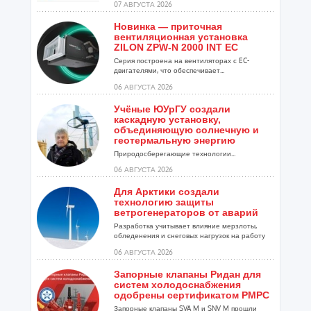
07 АВГУСТА 2026
Новинка — приточная
вентиляционная установка
ZILON ZPW-N 2000 INT EC
Серия построена на вентиляторах с EC-
двигателями, что обеспечивает...
06 АВГУСТА 2026
Учёные ЮУрГУ создали
каскадную установку,
объединяющую солнечную и
геотермальную энергию
Природосберегающие технологии...
06 АВГУСТА 2026
Для Арктики создали
технологию защиты
ветрогенераторов от аварий
Разработка учитывает влияние мерзлоты,
обледенения и снеговых нагрузок на работу
установок...
06 АВГУСТА 2026
Запорные клапаны Ридан для
систем холодоснабжения
одобрены сертификатом РМРС
Запорные клапаны SVA M и SNV M прошли