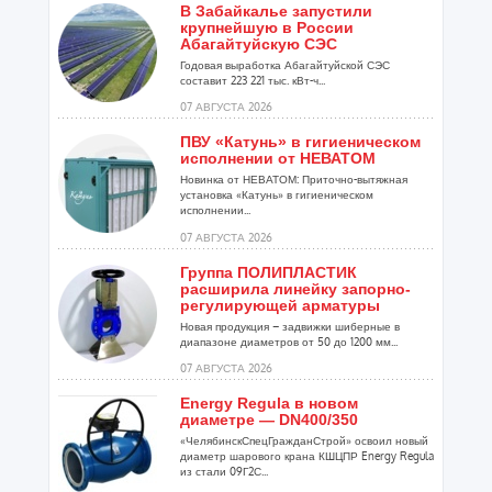
В Забайкалье запустили
крупнейшую в России
Абагайтуйскую СЭС
Годовая выработка Абагайтуйской СЭС
составит 223 221 тыс. кВт-ч...
07 АВГУСТА 2026
ПВУ «Катунь» в гигиеническом
исполнении от НЕВАТОМ
Новинка от НЕВАТОМ: Приточно-вытяжная
установка «Катунь» в гигиеническом
исполнении...
07 АВГУСТА 2026
Группа ПОЛИПЛАСТИК
расширила линейку запорно-
регулирующей арматуры
Новая продукция – задвижки шиберные в
диапазоне диаметров от 50 до 1200 мм...
07 АВГУСТА 2026
Energy Regula в новом
диаметре — DN400/350
«ЧелябинскСпецГражданСтрой» освоил новый
диаметр шарового крана КШЦПР Energy Regula
из стали 09Г2С...