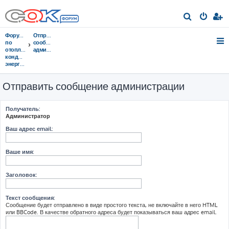
П
о
Форумы
Отправить
и
по
сообщение
отоплению,
администрации
с
кондиционированию,
энергосбережению
к
Отправить сообщение администрации
Получатель:
Администратор
Ваш адрес email:
Ваше имя:
Заголовок:
Текст сообщения:
Сообщение будет отправлено в виде простого текста, не включайте в него HTML
или BBCode. В качестве обратного адреса будет показываться ваш адрес email.