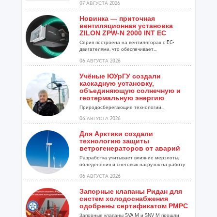
07 АВГУСТА 2026
Новинка — приточная
вентиляционная установка
ZILON ZPW-N 2000 INT EC
Серия построена на вентиляторах с EC-
двигателями, что обеспечивает...
06 АВГУСТА 2026
Учёные ЮУрГУ создали
каскадную установку,
объединяющую солнечную и
геотермальную энергию
Природосберегающие технологии...
06 АВГУСТА 2026
Для Арктики создали
технологию защиты
ветрогенераторов от аварий
Разработка учитывает влияние мерзлоты,
обледенения и снеговых нагрузок на работу
установок...
06 АВГУСТА 2026
Запорные клапаны Ридан для
систем холодоснабжения
одобрены сертификатом РМРС
Запорные клапаны SVA M и SNV M прошли