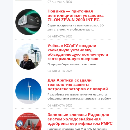
07 АВГУСТА 2026
Новинка — приточная
вентиляционная установка
ZILON ZPW-N 2000 INT EC
Серия построена на вентиляторах с EC-
двигателями, что обеспечивает...
06 АВГУСТА 2026
Учёные ЮУрГУ создали
каскадную установку,
объединяющую солнечную и
геотермальную энергию
Природосберегающие технологии...
06 АВГУСТА 2026
Для Арктики создали
технологию защиты
ветрогенераторов от аварий
Разработка учитывает влияние мерзлоты,
обледенения и снеговых нагрузок на работу
установок...
06 АВГУСТА 2026
Запорные клапаны Ридан для
систем холодоснабжения
одобрены сертификатом РМРС
Запорные клапаны SVA M и SNV M прошли