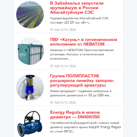
В Забайкалье запустили
крупнейшую в России
Абагайтуйскую СЭС
Годовая выработка Абагайтуйской СЭС
составит 223 221 тыс. кВт-ч...
07 АВГУСТА 2026
ПВУ «Катунь» в гигиеническом
исполнении от НЕВАТОМ
Новинка от НЕВАТОМ: Приточно-вытяжная
установка «Катунь» в гигиеническом
исполнении...
07 АВГУСТА 2026
Группа ПОЛИПЛАСТИК
расширила линейку запорно-
регулирующей арматуры
Новая продукция – задвижки шиберные в
диапазоне диаметров от 50 до 1200 мм...
07 АВГУСТА 2026
Energy Regula в новом
диаметре — DN400/350
«ЧелябинскСпецГражданСтрой» освоил новый
диаметр шарового крана КШЦПР Energy Regula
из стали 09Г2С...