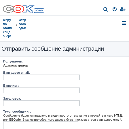
П
о
Форумы
Отправить
и
по
сообщение
отоплению,
администрации
с
кондиционированию,
энергосбережению
к
Отправить сообщение администрации
Получатель:
Администратор
Ваш адрес email:
Ваше имя:
Заголовок:
Текст сообщения:
Сообщение будет отправлено в виде простого текста, не включайте в него HTML
или BBCode. В качестве обратного адреса будет показываться ваш адрес email.