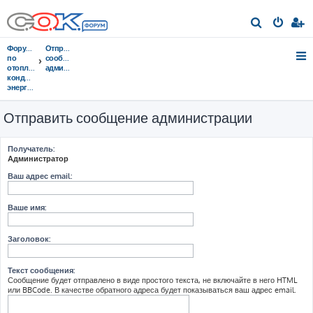
П
о
Форумы
Отправить
и
по
сообщение
отоплению,
администрации
с
кондиционированию,
энергосбережению
к
Отправить сообщение администрации
Получатель:
Администратор
Ваш адрес email:
Ваше имя:
Заголовок:
Текст сообщения:
Сообщение будет отправлено в виде простого текста, не включайте в него HTML
или BBCode. В качестве обратного адреса будет показываться ваш адрес email.