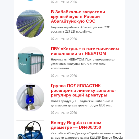
07 АВГУСТА 2026
В Забайкалье запустили
крупнейшую в России
Абагайтуйскую СЭС
Годовая выработка Абагайтуйской СЭС
составит 223 221 тыс. кВт-ч...
07 АВГУСТА 2026
ПВУ «Катунь» в гигиеническом
исполнении от НЕВАТОМ
Новинка от НЕВАТОМ: Приточно-вытяжная
установка «Катунь» в гигиеническом
исполнении...
07 АВГУСТА 2026
Группа ПОЛИПЛАСТИК
расширила линейку запорно-
регулирующей арматуры
Новая продукция – задвижки шиберные в
диапазоне диаметров от 50 до 1200 мм...
07 АВГУСТА 2026
Energy Regula в новом
диаметре — DN400/350
«ЧелябинскСпецГражданСтрой» освоил новый
диаметр шарового крана КШЦПР Energy Regula