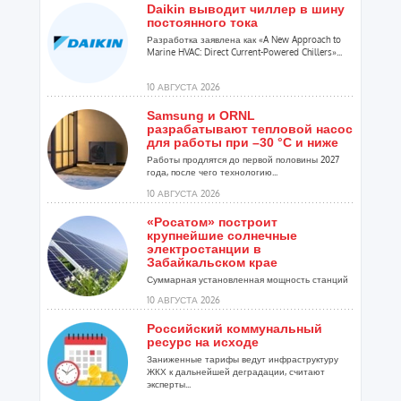
Daikin выводит чиллер в шину
постоянного тока
Разработка заявлена как «A New Approach to
Marine HVAC: Direct Current-Powered Chillers»...
10 АВГУСТА 2026
Samsung и ORNL
разрабатывают тепловой насос
для работы при –30 °C и ниже
Работы продлятся до первой половины 2027
года, после чего технологию...
10 АВГУСТА 2026
«Росатом» построит
крупнейшие солнечные
электростанции в
Забайкальском крае
Суммарная установленная мощность станций
составит 274 МВт...
10 АВГУСТА 2026
Российский коммунальный
ресурс на исходе
Заниженные тарифы ведут инфраструктуру
ЖКХ к дальнейшей деградации, считают
эксперты...