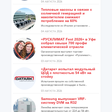
04 АВГУСТА 2026
Тепловые насосы в связке с
солнечной генерацией и
накопителем снижают
потребление на 60%
Исследователи из Италии установили ...
04 АВГУСТА 2026
«РУСКЛИМАТ Fest 2026» в Уфе
собрал свыше 700 профи
климатической отрасли
Организатором выступил торгово-
производственный холдинг «Русклимат»...
03 АВГУСТА 2026
«Датарк» испытал модульный
ЦОД с плотностью 54 кВт на
стойку
Испытания прошли на собственной
производственной площадке и были...
03 АВГУСТА 2026
Samsung выпускает VRF-
систему DVM на R32
Линейка включает семь типоразмеров
производительностью от 22,4 до 56 кВт.