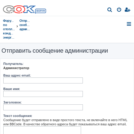
П
о
Форумы
Отправить
и
по
сообщение
отоплению,
администрации
с
кондиционированию,
энергосбережению
к
Отправить сообщение администрации
Получатель:
Администратор
Ваш адрес email:
Ваше имя:
Заголовок:
Текст сообщения:
Сообщение будет отправлено в виде простого текста, не включайте в него HTML
или BBCode. В качестве обратного адреса будет показываться ваш адрес email.