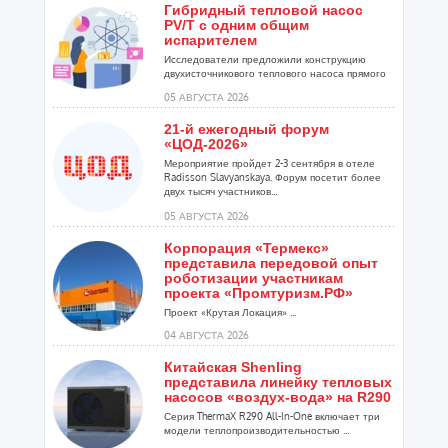
Гибридный тепловой насос
PV/T с одним общим
испарителем
Исследователи предложили конструкцию
двухисточникового теплового насоса прямого
расширения ...
05 АВГУСТА 2026
21-й ежегодный форум
«ЦОД-2026»
Мероприятие пройдет 2-3 сентября в отеле
Radisson Slavyanskaya. Форум посетит более
двух тысяч участников...
05 АВГУСТА 2026
Корпорация «Термекс»
представила передовой опыт
роботизации участникам
проекта «Промтуризм.РФ»
Проект «Крутая Локация» ...
04 АВГУСТА 2026
Китайская Shenling
представила линейку тепловых
насосов «воздух-вода» на R290
Серия ThermaX R290 All-In-One включает три
модели теплопроизводительностью ...