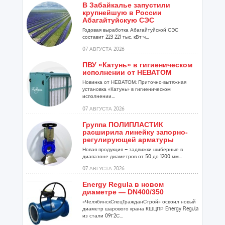
В Забайкалье запустили
крупнейшую в России
Абагайтуйскую СЭС
Годовая выработка Абагайтуйской СЭС
составит 223 221 тыс. кВт-ч...
07 АВГУСТА 2026
ПВУ «Катунь» в гигиеническом
исполнении от НЕВАТОМ
Новинка от НЕВАТОМ: Приточно-вытяжная
установка «Катунь» в гигиеническом
исполнении...
07 АВГУСТА 2026
Группа ПОЛИПЛАСТИК
расширила линейку запорно-
регулирующей арматуры
Новая продукция – задвижки шиберные в
диапазоне диаметров от 50 до 1200 мм...
07 АВГУСТА 2026
Energy Regula в новом
диаметре — DN400/350
«ЧелябинскСпецГражданСтрой» освоил новый
диаметр шарового крана КШЦПР Energy Regula
из стали 09Г2С...