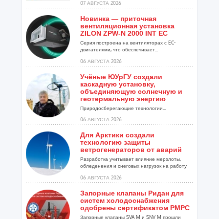
07 АВГУСТА 2026
Новинка — приточная
вентиляционная установка
ZILON ZPW-N 2000 INT EC
Серия построена на вентиляторах с EC-
двигателями, что обеспечивает...
06 АВГУСТА 2026
Учёные ЮУрГУ создали
каскадную установку,
объединяющую солнечную и
геотермальную энергию
Природосберегающие технологии...
06 АВГУСТА 2026
Для Арктики создали
технологию защиты
ветрогенераторов от аварий
Разработка учитывает влияние мерзлоты,
обледенения и снеговых нагрузок на работу
установок...
06 АВГУСТА 2026
Запорные клапаны Ридан для
систем холодоснабжения
одобрены сертификатом РМРС
Запорные клапаны SVA M и SNV M прошли