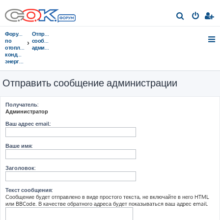
П
о
Форумы
Отправить
и
по
сообщение
отоплению,
администрации
с
кондиционированию,
энергосбережению
к
Отправить сообщение администрации
Получатель:
Администратор
Ваш адрес email:
Ваше имя:
Заголовок:
Текст сообщения:
Сообщение будет отправлено в виде простого текста, не включайте в него HTML
или BBCode. В качестве обратного адреса будет показываться ваш адрес email.