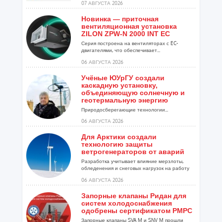
07 АВГУСТА 2026
Новинка — приточная
вентиляционная установка
ZILON ZPW-N 2000 INT EC
Серия построена на вентиляторах с EC-
двигателями, что обеспечивает...
06 АВГУСТА 2026
Учёные ЮУрГУ создали
каскадную установку,
объединяющую солнечную и
геотермальную энергию
Природосберегающие технологии...
06 АВГУСТА 2026
Для Арктики создали
технологию защиты
ветрогенераторов от аварий
Разработка учитывает влияние мерзлоты,
обледенения и снеговых нагрузок на работу
установок...
06 АВГУСТА 2026
Запорные клапаны Ридан для
систем холодоснабжения
одобрены сертификатом РМРС
Запорные клапаны SVA M и SNV M прошли