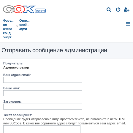
П
о
Форумы
Отправить
и
по
сообщение
отоплению,
администрации
с
кондиционированию,
энергосбережению
к
Отправить сообщение администрации
Получатель:
Администратор
Ваш адрес email:
Ваше имя:
Заголовок:
Текст сообщения:
Сообщение будет отправлено в виде простого текста, не включайте в него HTML
или BBCode. В качестве обратного адреса будет показываться ваш адрес email.