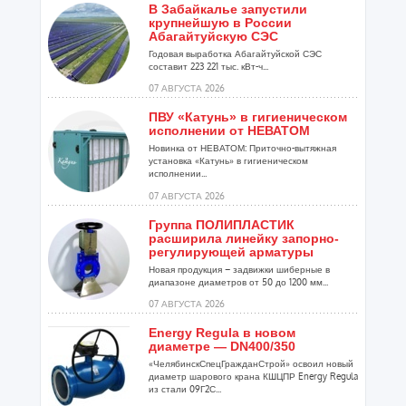
В Забайкалье запустили
крупнейшую в России
Абагайтуйскую СЭС
Годовая выработка Абагайтуйской СЭС
составит 223 221 тыс. кВт-ч...
07 АВГУСТА 2026
ПВУ «Катунь» в гигиеническом
исполнении от НЕВАТОМ
Новинка от НЕВАТОМ: Приточно-вытяжная
установка «Катунь» в гигиеническом
исполнении...
07 АВГУСТА 2026
Группа ПОЛИПЛАСТИК
расширила линейку запорно-
регулирующей арматуры
Новая продукция – задвижки шиберные в
диапазоне диаметров от 50 до 1200 мм...
07 АВГУСТА 2026
Energy Regula в новом
диаметре — DN400/350
«ЧелябинскСпецГражданСтрой» освоил новый
диаметр шарового крана КШЦПР Energy Regula
из стали 09Г2С...