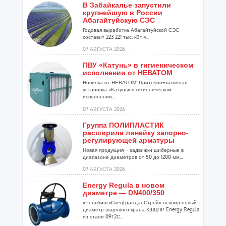
В Забайкалье запустили
крупнейшую в России
Абагайтуйскую СЭС
Годовая выработка Абагайтуйской СЭС
составит 223 221 тыс. кВт-ч...
07 АВГУСТА 2026
ПВУ «Катунь» в гигиеническом
исполнении от НЕВАТОМ
Новинка от НЕВАТОМ: Приточно-вытяжная
установка «Катунь» в гигиеническом
исполнении...
07 АВГУСТА 2026
Группа ПОЛИПЛАСТИК
расширила линейку запорно-
регулирующей арматуры
Новая продукция – задвижки шиберные в
диапазоне диаметров от 50 до 1200 мм...
07 АВГУСТА 2026
Energy Regula в новом
диаметре — DN400/350
«ЧелябинскСпецГражданСтрой» освоил новый
диаметр шарового крана КШЦПР Energy Regula
из стали 09Г2С...