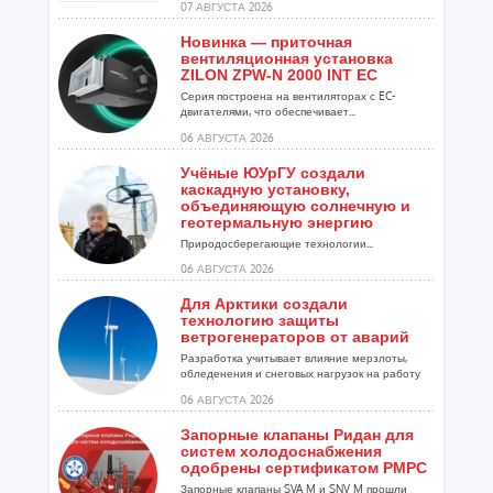
07 АВГУСТА 2026
Новинка — приточная
вентиляционная установка
ZILON ZPW-N 2000 INT EC
Серия построена на вентиляторах с EC-
двигателями, что обеспечивает...
06 АВГУСТА 2026
Учёные ЮУрГУ создали
каскадную установку,
объединяющую солнечную и
геотермальную энергию
Природосберегающие технологии...
06 АВГУСТА 2026
Для Арктики создали
технологию защиты
ветрогенераторов от аварий
Разработка учитывает влияние мерзлоты,
обледенения и снеговых нагрузок на работу
установок...
06 АВГУСТА 2026
Запорные клапаны Ридан для
систем холодоснабжения
одобрены сертификатом РМРС
Запорные клапаны SVA M и SNV M прошли