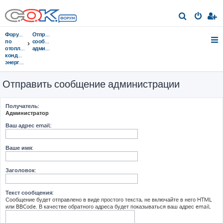
П
о
Форумы
Отправить
и
по
сообщение
отоплению,
администрации
с
кондиционированию,
энергосбережению
к
Отправить сообщение администрации
Получатель:
Администратор
Ваш адрес email:
Ваше имя:
Заголовок:
Текст сообщения:
Сообщение будет отправлено в виде простого текста, не включайте в него HTML
или BBCode. В качестве обратного адреса будет показываться ваш адрес email.