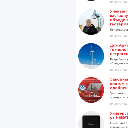
06 АВГУСТА 
Учёные 
каскадну
объедин
геотерм
Природосбер
06 АВГУСТА 
Для Арк
техноло
ветроге
Разработка 
обледенения
установок...
06 АВГУСТА 
Запорны
систем 
одобрен
Запорные кл
оценку соотве
06 АВГУСТА 
Универс
от НЕВА
Компания НЕ
сенсорный п