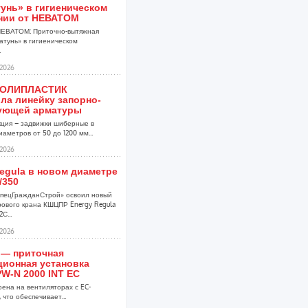
унь» в гигиеническом
нии от НЕВАТОМ
НЕВАТОМ: Приточно-вытяжная
атунь» в гигиеническом
.
2026
ПОЛИПЛАСТИК
ла линейку запорно-
ующей арматуры
кция – задвижки шиберные в
аметров от 50 до 1200 мм...
2026
egula в новом диаметре
/350
пецГражданСтрой» освоил новый
ового крана КШЦПР Energy Regula
С...
2026
 — приточная
ционная установка
W-N 2000 INT EC
оена на вентиляторах с EC-
 что обеспечивает...