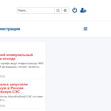
Поиск
Расширенный поиск
нистрации
кий коммунальный
а исходе
тарифы ведут инфраструктуру ЖКХ
 деградации, считают эксперты...
2026
калье запустили
шую в России
уйскую СЭС
аботка Абагайтуйской СЭС составит
т-ч...
2026