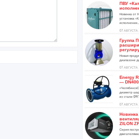
ПВУ «Кат
исполне
Новинка от 
установка «К
исполнении..
07 АВГУСТА 
Группа 
расшири
регулир
Новая проду
диапазоне ди
07 АВГУСТА 
Energy R
— DN400
«ЧелябинскС
диаметр шар
из стали 09Г2
07 АВГУСТА 
Новинка
вентиля
ZILON ZP
Серия постр
двигателями,