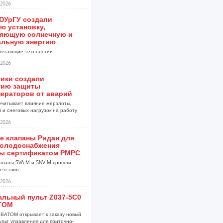
2026
ЮУрГУ создали
ю установку,
яющую солнечную и
альную энергию
егающие технологии...
2026
тики создали
гию защиты
нераторов от аварий
учитывает влияние мерзлоты,
 и снеговых нагрузок на работу
2026
е клапаны Ридан для
холодоснабжения
ы сертификатом РМРС
апаны SVA M и SNV M прошли
тствия ...
2026
альный пульт Z037-5C0
ТОМ
ВАТОМ открывает к заказу новый
ульт управления для приточно-