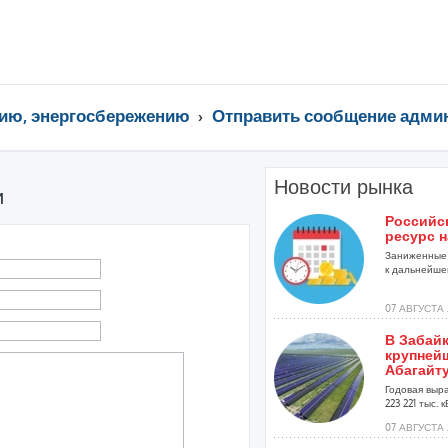
ию, энергосбережению
Отправить сообщение адми
Новости рынка
и
Российс
ресурс н
Заниженные 
к дальнейшей
07 АВГУСТА 
В Забай
крупней
Абагайт
Годовая выр
223 221 тыс. кВ
07 АВГУСТА 