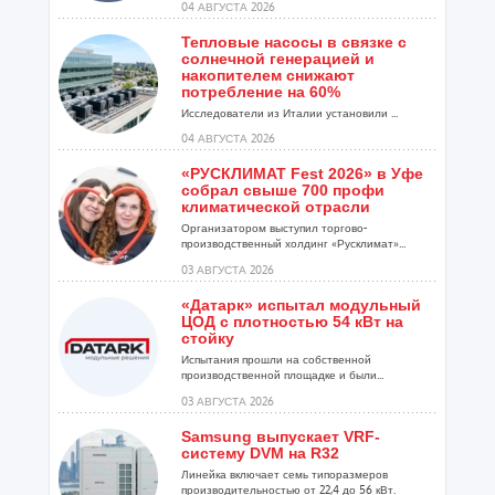
04 АВГУСТА 2026
Тепловые насосы в связке с
солнечной генерацией и
накопителем снижают
потребление на 60%
Исследователи из Италии установили ...
04 АВГУСТА 2026
«РУСКЛИМАТ Fest 2026» в Уфе
собрал свыше 700 профи
климатической отрасли
Организатором выступил торгово-
производственный холдинг «Русклимат»...
03 АВГУСТА 2026
«Датарк» испытал модульный
ЦОД с плотностью 54 кВт на
стойку
Испытания прошли на собственной
производственной площадке и были...
03 АВГУСТА 2026
Samsung выпускает VRF-
систему DVM на R32
Линейка включает семь типоразмеров
производительностью от 22,4 до 56 кВт.