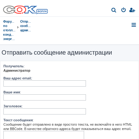
П
о
Форумы
Отправить
и
по
сообщение
отоплению,
администрации
с
кондиционированию,
энергосбережению
к
Отправить сообщение администрации
Получатель:
Администратор
Ваш адрес email:
Ваше имя:
Заголовок:
Текст сообщения:
Сообщение будет отправлено в виде простого текста, не включайте в него HTML
или BBCode. В качестве обратного адреса будет показываться ваш адрес email.