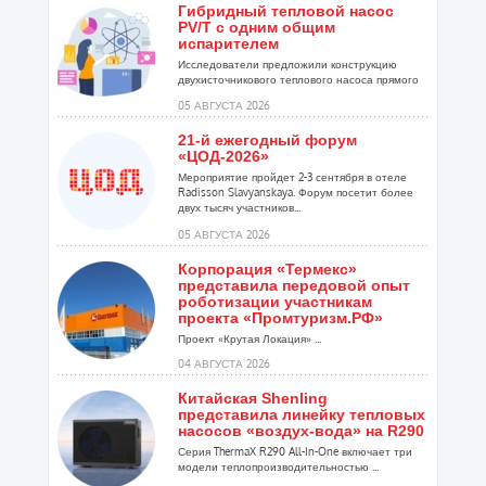
Гибридный тепловой насос
PV/T с одним общим
испарителем
Исследователи предложили конструкцию
двухисточникового теплового насоса прямого
расширения ...
05 АВГУСТА 2026
21-й ежегодный форум
«ЦОД-2026»
Мероприятие пройдет 2-3 сентября в отеле
Radisson Slavyanskaya. Форум посетит более
двух тысяч участников...
05 АВГУСТА 2026
Корпорация «Термекс»
представила передовой опыт
роботизации участникам
проекта «Промтуризм.РФ»
Проект «Крутая Локация» ...
04 АВГУСТА 2026
Китайская Shenling
представила линейку тепловых
насосов «воздух-вода» на R290
Серия ThermaX R290 All-In-One включает три
модели теплопроизводительностью ...