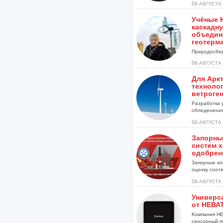
06 АВГУСТА 
Учёные 
каскадну
объедин
геотерм
Природосбер
06 АВГУСТА 
Для Арк
техноло
ветроге
Разработка 
обледенения
установок...
06 АВГУСТА 
Запорны
систем 
одобрен
Запорные кл
оценку соотве
06 АВГУСТА 
Универс
от НЕВА
Компания НЕ
сенсорный п