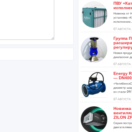
ПВУ «Кат
исполне
Новинка от 
установка «К
исполнении..
07 АВГУСТА 
Группа 
расшири
регулир
Новая проду
диапазоне ди
07 АВГУСТА 
Energy R
— DN400
«ЧелябинскС
диаметр шар
из стали 09Г2
07 АВГУСТА 
Новинка
вентиля
ZILON ZP
Серия постр
двигателями,