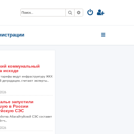
Поиск
Расширенный поиск
нистрации
кий коммунальный
а исходе
тарифы ведут инфраструктуру ЖКХ
 деградации, считают эксперты...
2026
калье запустили
шую в России
уйскую СЭС
аботка Абагайтуйской СЭС составит
т-ч...
2026