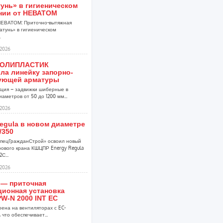
унь» в гигиеническом
нии от НЕВАТОМ
НЕВАТОМ: Приточно-вытяжная
атунь» в гигиеническом
.
2026
ПОЛИПЛАСТИК
ла линейку запорно-
ующей арматуры
кция – задвижки шиберные в
аметров от 50 до 1200 мм...
2026
egula в новом диаметре
/350
пецГражданСтрой» освоил новый
ового крана КШЦПР Energy Regula
С...
2026
 — приточная
ционная установка
W-N 2000 INT EC
оена на вентиляторах с EC-
 что обеспечивает...