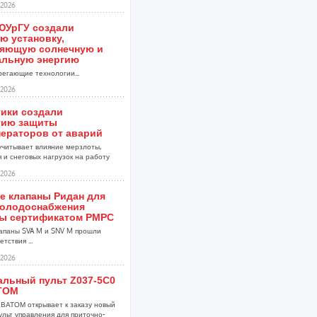
2026
ЮУрГУ создали
ю установку,
яющую солнечную и
альную энергию
егающие технологии...
2026
тики создали
гию защиты
нераторов от аварий
учитывает влияние мерзлоты,
 и снеговых нагрузок на работу
2026
е клапаны Ридан для
холодоснабжения
ы сертификатом РМРС
апаны SVA M и SNV M прошли
тствия ...
2026
альный пульт Z037-5C0
ТОМ
ВАТОМ открывает к заказу новый
ульт управления для приточно-