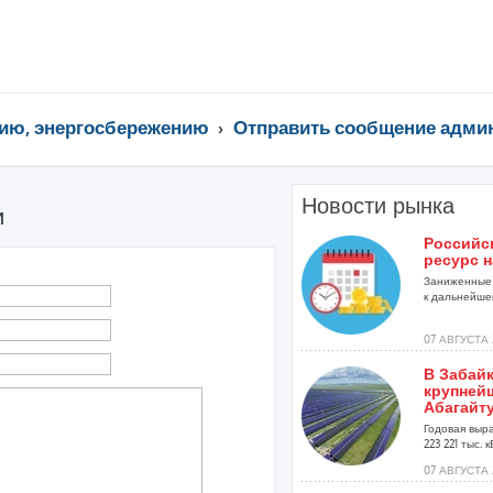
ию, энергосбережению
Отправить сообщение адми
Новости рынка
и
Российс
ресурс н
Заниженные 
к дальнейшей
07 АВГУСТА 
В Забай
крупней
Абагайт
Годовая выр
223 221 тыс. кВ
07 АВГУСТА 