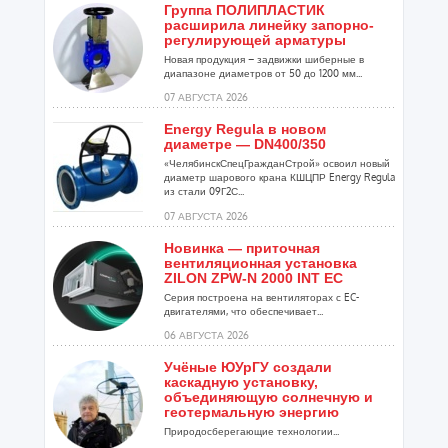
Группа ПОЛИПЛАСТИК
расширила линейку запорно-
регулирующей арматуры
Новая продукция – задвижки шиберные в
диапазоне диаметров от 50 до 1200 мм...
07 АВГУСТА 2026
Energy Regula в новом
диаметре — DN400/350
«ЧелябинскСпецГражданСтрой» освоил новый
диаметр шарового крана КШЦПР Energy Regula
из стали 09Г2С...
07 АВГУСТА 2026
Новинка — приточная
вентиляционная установка
ZILON ZPW-N 2000 INT EC
Серия построена на вентиляторах с EC-
двигателями, что обеспечивает...
06 АВГУСТА 2026
Учёные ЮУрГУ создали
каскадную установку,
объединяющую солнечную и
геотермальную энергию
Природосберегающие технологии...