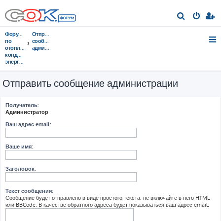
П
о
Форумы
Отправить
и
по
сообщение
отоплению,
администрации
с
кондиционированию,
энергосбережению
к
Отправить сообщение администрации
Получатель:
Администратор
Ваш адрес email:
Ваше имя:
Заголовок:
Текст сообщения:
Сообщение будет отправлено в виде простого текста, не включайте в него HTML
или BBCode. В качестве обратного адреса будет показываться ваш адрес email.