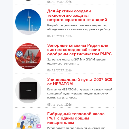
06 АВГУСТА 2026
Для Арктики создали
технологию защиты
ветрогенераторов от аварий
Разработка учитывает влияние мерзлоты,
обледенения и снеговых нагрузок на работу
установок...
06 АВГУСТА 2026
Запорные клапаны Ридан для
систем холодоснабжения
одобрены сертификатом РМРС
Запорные клапаны SVA M и SNV M прошли
оценку соответствия ...
06 АВГУСТА 2026
Универсальный пульт Z037-5C0
от НЕВАТОМ
Компания НЕВАТОМ открывает к заказу новый
сенсорный пульт управления для приточно-
вытяжных установок...
05 АВГУСТА 2026
Гибридный тепловой насос
PV/T с одним общим
испарителем
Исследователи предложили конструкцию