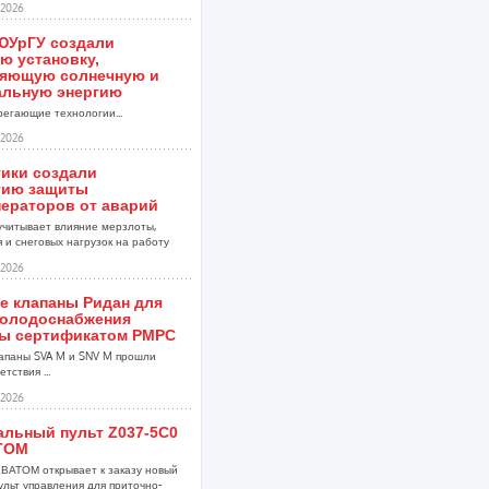
2026
ЮУрГУ создали
ю установку,
яющую солнечную и
альную энергию
егающие технологии...
2026
тики создали
гию защиты
нераторов от аварий
учитывает влияние мерзлоты,
 и снеговых нагрузок на работу
2026
е клапаны Ридан для
холодоснабжения
ы сертификатом РМРС
апаны SVA M и SNV M прошли
тствия ...
2026
альный пульт Z037-5C0
ТОМ
ВАТОМ открывает к заказу новый
ульт управления для приточно-