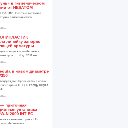
унь» в гигиеническом
нии от НЕВАТОМ
НЕВАТОМ: Приточно-вытяжная
атунь» в гигиеническом
.
2026
ПОЛИПЛАСТИК
ла линейку запорно-
ующей арматуры
кция – задвижки шиберные в
аметров от 50 до 1200 мм...
2026
egula в новом диаметре
/350
пецГражданСтрой» освоил новый
ового крана КШЦПР Energy Regula
С...
2026
 — приточная
ционная установка
W-N 2000 INT EC
оена на вентиляторах с EC-
 что обеспечивает...