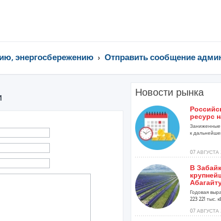
ию, энергосбережению
Отправить сообщение адми
Новости рынка
и
Российс
ресурс н
Заниженные 
к дальнейшей
07 АВГУСТА 
В Забай
крупней
Абагайт
Годовая выр
223 221 тыс. кВ
07 АВГУСТА 