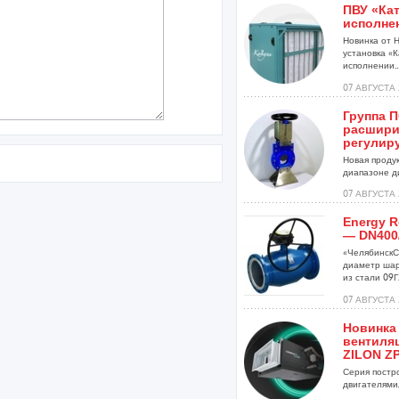
ПВУ «Кат
исполне
Новинка от 
установка «К
исполнении..
07 АВГУСТА 
Группа 
расшири
регулир
Новая проду
диапазоне ди
07 АВГУСТА 
Energy R
— DN400
«ЧелябинскС
диаметр шар
из стали 09Г2
07 АВГУСТА 
Новинка
вентиля
ZILON ZP
Серия постр
двигателями,