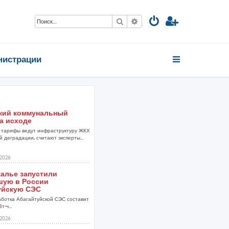
Поиск
Расширенный поиск
нистрации
кий коммунальный
а исходе
тарифы ведут инфраструктуру ЖКХ
 деградации, считают эксперты...
2026
калье запустили
шую в России
уйскую СЭС
аботка Абагайтуйской СЭС составит
т-ч...
2026