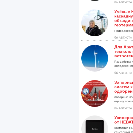
06 АВГУСТА 
Учёные 
каскадну
объедин
геотерм
Природосбер
06 АВГУСТА 
Для Арк
техноло
ветроге
Разработка 
обледенения
установок...
06 АВГУСТА 
Запорны
систем 
одобрен
Запорные кл
оценку соотве
06 АВГУСТА 
Универс
от НЕВА
Компания НЕ
сенсорный п