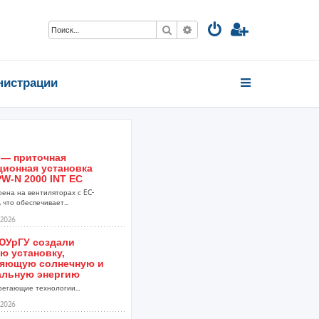
Поиск
Расширенный поиск
нистрации
 — приточная
ционная установка
W-N 2000 INT EC
оена на вентиляторах с EC-
 что обеспечивает...
2026
ЮУрГУ создали
ю установку,
яющую солнечную и
альную энергию
егающие технологии...
2026