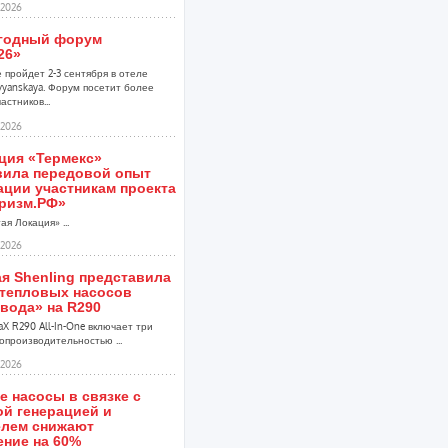
2026
егодный форум
26»
 пройдет 2-3 сентября в отеле
vyanskaya. Форум посетит более
астников...
2026
ция «Термекс»
вила передовой опыт
ации участникам проекта
ризм.РФ»
ая Локация» ...
2026
я Shenling представила
 тепловых насосов
вода» на R290
X R290 All-In-One включает три
опроизводительностью ...
2026
 насосы в связке с
ой генерацией и
елем снижают
ение на 60%