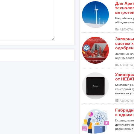
Для Арк
техноло
ветроге
Разработка 
обледенения
установок...
06 АВГУСТА 
Запорны
систем 
одобрен
Запорные кл
оценку соотве
06 АВГУСТА 
Универс
от НЕВА
Компания НЕ
сенсорный п
вытяжных уст
05 АВГУСТА 
Гибридн
с одним
Исследовате
двухисточни
расширения .