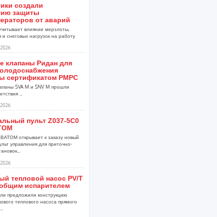
тики создали
гию защиты
нераторов от аварий
учитывает влияние мерзлоты,
 и снеговых нагрузок на работу
2026
е клапаны Ридан для
холодоснабжения
ы сертификатом РМРС
апаны SVA M и SNV M прошли
тствия ...
2026
альный пульт Z037-5C0
ТОМ
ВАТОМ открывает к заказу новый
ульт управления для приточно-
ановок...
2026
ый тепловой насос PV/T
 общим испарителем
ли предложили конструкцию
кового теплового насоса прямого
..