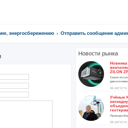
ию, энергосбережению
Отправить сообщение адми
Новости рынка
и
Новинка
вентиля
ZILON ZP
Серия постр
двигателями,
06 АВГУСТА 
Учёные 
каскадну
объедин
геотерм
Природосбер
06 АВГУСТА 