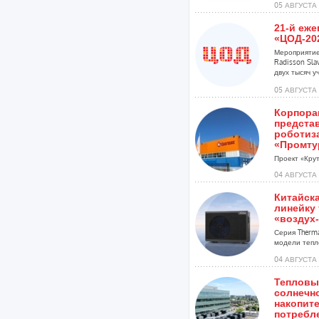
05 АВГУСТА 
21-й еж
«ЦОД-20
Мероприятие
Radisson Sla
двух тысяч уч
05 АВГУСТА 
Корпора
предста
роботиз
«Промту
Проект «Крут
04 АВГУСТА 
Китайска
линейку
«воздух-
Серия Therma
модели тепл
04 АВГУСТА 
Тепловые
солнечн
накопит
потребл