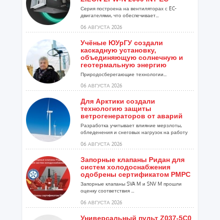
Серия построена на вентиляторах с EC-
двигателями, что обеспечивает...
06 АВГУСТА 2026
Учёные ЮУрГУ создали
каскадную установку,
объединяющую солнечную и
геотермальную энергию
Природосберегающие технологии...
06 АВГУСТА 2026
Для Арктики создали
технологию защиты
ветрогенераторов от аварий
Разработка учитывает влияние мерзлоты,
обледенения и снеговых нагрузок на работу
установок...
06 АВГУСТА 2026
Запорные клапаны Ридан для
систем холодоснабжения
одобрены сертификатом РМРС
Запорные клапаны SVA M и SNV M прошли
оценку соответствия ...
06 АВГУСТА 2026
Универсальный пульт Z037-5C0