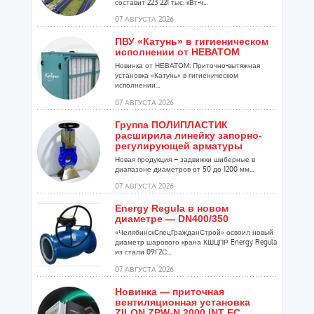
составит 223 221 тыс. кВт-ч...
07 АВГУСТА 2026
ПВУ «Катунь» в гигиеническом
исполнении от НЕВАТОМ
Новинка от НЕВАТОМ: Приточно-вытяжная
установка «Катунь» в гигиеническом
исполнении...
07 АВГУСТА 2026
Группа ПОЛИПЛАСТИК
расширила линейку запорно-
регулирующей арматуры
Новая продукция – задвижки шиберные в
диапазоне диаметров от 50 до 1200 мм...
07 АВГУСТА 2026
Energy Regula в новом
диаметре — DN400/350
«ЧелябинскСпецГражданСтрой» освоил новый
диаметр шарового крана КШЦПР Energy Regula
из стали 09Г2С...
07 АВГУСТА 2026
Новинка — приточная
вентиляционная установка
ZILON ZPW-N 2000 INT EC