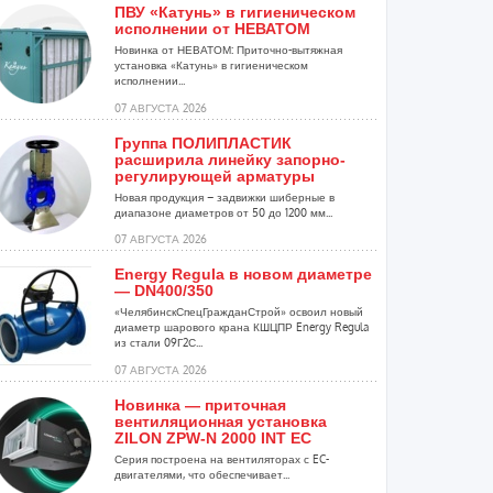
ПВУ «Катунь» в гигиеническом
исполнении от НЕВАТОМ
Новинка от НЕВАТОМ: Приточно-вытяжная
установка «Катунь» в гигиеническом
исполнении...
07 АВГУСТА 2026
Группа ПОЛИПЛАСТИК
расширила линейку запорно-
регулирующей арматуры
Новая продукция – задвижки шиберные в
диапазоне диаметров от 50 до 1200 мм...
07 АВГУСТА 2026
Energy Regula в новом диаметре
— DN400/350
«ЧелябинскСпецГражданСтрой» освоил новый
диаметр шарового крана КШЦПР Energy Regula
из стали 09Г2С...
07 АВГУСТА 2026
Новинка — приточная
вентиляционная установка
ZILON ZPW-N 2000 INT EC
Серия построена на вентиляторах с EC-
двигателями, что обеспечивает...