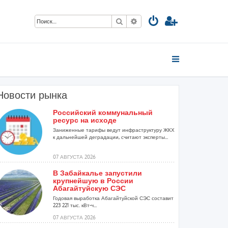
Поиск
Расширенный поиск
Новости рынка
Российский коммунальный
ресурс на исходе
Заниженные тарифы ведут инфраструктуру ЖКХ
к дальнейшей деградации, считают эксперты...
07 АВГУСТА 2026
В Забайкалье запустили
крупнейшую в России
Абагайтуйскую СЭС
Годовая выработка Абагайтуйской СЭС составит
223 221 тыс. кВт-ч...
07 АВГУСТА 2026