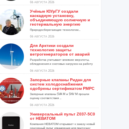
06 АВГУСТА 2026
Учёные ЮУрГУ создали
каскадную установку,
объединяющую солнечную и
геотермальную энергию
Природосберегающие технологии...
06 АВГУСТА 2026
Для Арктики создали
технологию защиты
ветрогенераторов от аварий
Разработка учитывает влияние мерзлоты,
обледенения и снеговых нагрузок на работу
установок...
06 АВГУСТА 2026
Запорные клапаны Ридан для
систем холодоснабжения
одобрены сертификатом РМРС
Запорные клапаны SVA M и SNV M прошли
оценку соответствия ...
06 АВГУСТА 2026
Универсальный пульт Z037-5C0
от НЕВАТОМ
Компания НЕВАТОМ открывает к заказу новый
сенсорный пульт управления для приточно-