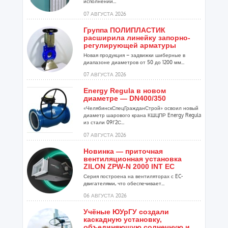
исполнении...
07 АВГУСТА 2026
Группа ПОЛИПЛАСТИК
расширила линейку запорно-
регулирующей арматуры
Новая продукция – задвижки шиберные в
диапазоне диаметров от 50 до 1200 мм...
07 АВГУСТА 2026
Energy Regula в новом
диаметре — DN400/350
«ЧелябинскСпецГражданСтрой» освоил новый
диаметр шарового крана КШЦПР Energy Regula
из стали 09Г2С...
07 АВГУСТА 2026
Новинка — приточная
вентиляционная установка
ZILON ZPW-N 2000 INT EC
Серия построена на вентиляторах с EC-
двигателями, что обеспечивает...
06 АВГУСТА 2026
Учёные ЮУрГУ создали
каскадную установку,
объединяющую солнечную и