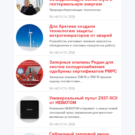
геотермальную энергию
Природосберегающие технологии...
06 АВГУСТА 2026
Для Арктики создали
технологию защиты
ветрогенераторов от аварий
Разработка учитывает влияние мерзлоты,
обледенения и снеговых нагрузок на работу
установок...
06 АВГУСТА 2026
Запорные клапаны Ридан для
систем холодоснабжения
одобрены сертификатом РМРС
Запорные клапаны SVA M и SNV M прошли
оценку соответствия ...
06 АВГУСТА 2026
Универсальный пульт Z037-5C0
от НЕВАТОМ
Компания НЕВАТОМ открывает к заказу новый
сенсорный пульт управления для приточно-
вытяжных установок...
05 АВГУСТА 2026
Гибридный тепловой насос