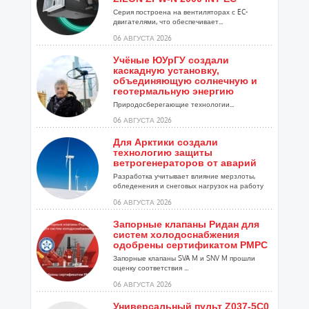
Серия построена на вентиляторах с EC-
двигателями, что обеспечивает...
06 АВГУСТА 2026
Учёные ЮУрГУ создали
каскадную установку,
объединяющую солнечную и
геотермальную энергию
Природосберегающие технологии...
06 АВГУСТА 2026
Для Арктики создали
технологию защиты
ветрогенераторов от аварий
Разработка учитывает влияние мерзлоты,
обледенения и снеговых нагрузок на работу
установок...
06 АВГУСТА 2026
Запорные клапаны Ридан для
систем холодоснабжения
одобрены сертификатом РМРС
Запорные клапаны SVA M и SNV M прошли
оценку соответствия ...
06 АВГУСТА 2026
Универсальный пульт Z037-5C0