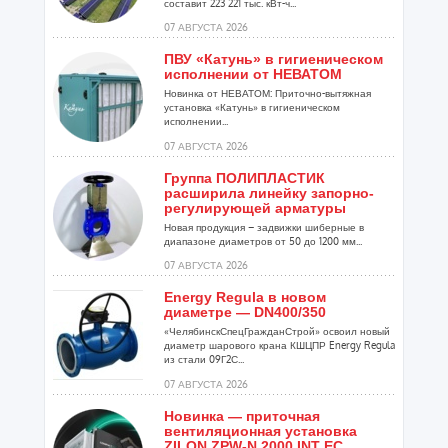
составит 223 221 тыс. кВт-ч...
07 АВГУСТА 2026
ПВУ «Катунь» в гигиеническом
исполнении от НЕВАТОМ
Новинка от НЕВАТОМ: Приточно-вытяжная
установка «Катунь» в гигиеническом
исполнении...
07 АВГУСТА 2026
Группа ПОЛИПЛАСТИК
расширила линейку запорно-
регулирующей арматуры
Новая продукция – задвижки шиберные в
диапазоне диаметров от 50 до 1200 мм...
07 АВГУСТА 2026
Energy Regula в новом
диаметре — DN400/350
«ЧелябинскСпецГражданСтрой» освоил новый
диаметр шарового крана КШЦПР Energy Regula
из стали 09Г2С...
07 АВГУСТА 2026
Новинка — приточная
вентиляционная установка
ZILON ZPW-N 2000 INT EC