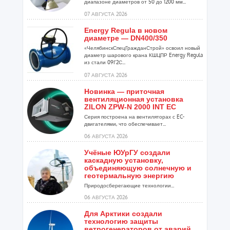
диапазоне диаметров от 50 до 1200 мм...
07 АВГУСТА 2026
Energy Regula в новом
диаметре — DN400/350
«ЧелябинскСпецГражданСтрой» освоил новый
диаметр шарового крана КШЦПР Energy Regula
из стали 09Г2С...
07 АВГУСТА 2026
Новинка — приточная
вентиляционная установка
ZILON ZPW-N 2000 INT EC
Серия построена на вентиляторах с EC-
двигателями, что обеспечивает...
06 АВГУСТА 2026
Учёные ЮУрГУ создали
каскадную установку,
объединяющую солнечную и
геотермальную энергию
Природосберегающие технологии...
06 АВГУСТА 2026
Для Арктики создали
технологию защиты
ветрогенераторов от аварий