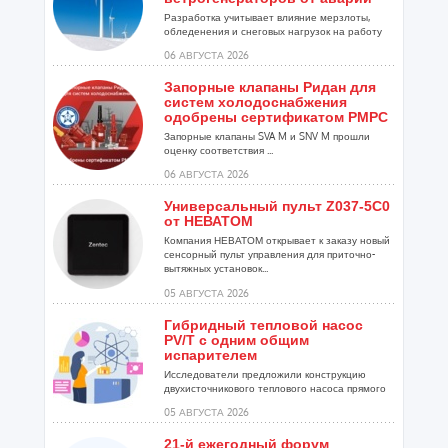
Разработка учитывает влияние мерзлоты,
обледенения и снеговых нагрузок на работу
установок...
06 АВГУСТА 2026
Запорные клапаны Ридан для
систем холодоснабжения
одобрены сертификатом РМРС
Запорные клапаны SVA M и SNV M прошли
оценку соответствия ...
06 АВГУСТА 2026
Универсальный пульт Z037-5C0
от НЕВАТОМ
Компания НЕВАТОМ открывает к заказу новый
сенсорный пульт управления для приточно-
вытяжных установок...
05 АВГУСТА 2026
Гибридный тепловой насос
PV/T с одним общим
испарителем
Исследователи предложили конструкцию
двухисточникового теплового насоса прямого
расширения ...
05 АВГУСТА 2026
21-й ежегодный форум