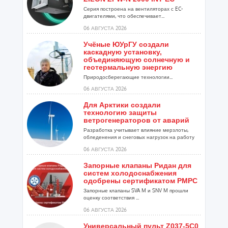
Серия построена на вентиляторах с EC-
двигателями, что обеспечивает...
06 АВГУСТА 2026
Учёные ЮУрГУ создали
каскадную установку,
объединяющую солнечную и
геотермальную энергию
Природосберегающие технологии...
06 АВГУСТА 2026
Для Арктики создали
технологию защиты
ветрогенераторов от аварий
Разработка учитывает влияние мерзлоты,
обледенения и снеговых нагрузок на работу
установок...
06 АВГУСТА 2026
Запорные клапаны Ридан для
систем холодоснабжения
одобрены сертификатом РМРС
Запорные клапаны SVA M и SNV M прошли
оценку соответствия ...
06 АВГУСТА 2026
Универсальный пульт Z037-5C0