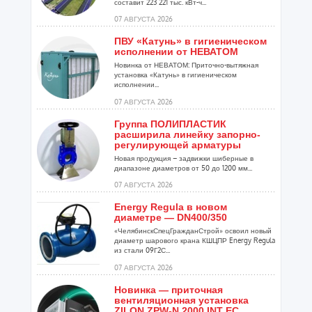
составит 223 221 тыс. кВт-ч...
07 АВГУСТА 2026
ПВУ «Катунь» в гигиеническом
исполнении от НЕВАТОМ
Новинка от НЕВАТОМ: Приточно-вытяжная
установка «Катунь» в гигиеническом
исполнении...
07 АВГУСТА 2026
Группа ПОЛИПЛАСТИК
расширила линейку запорно-
регулирующей арматуры
Новая продукция – задвижки шиберные в
диапазоне диаметров от 50 до 1200 мм...
07 АВГУСТА 2026
Energy Regula в новом
диаметре — DN400/350
«ЧелябинскСпецГражданСтрой» освоил новый
диаметр шарового крана КШЦПР Energy Regula
из стали 09Г2С...
07 АВГУСТА 2026
Новинка — приточная
вентиляционная установка
ZILON ZPW-N 2000 INT EC