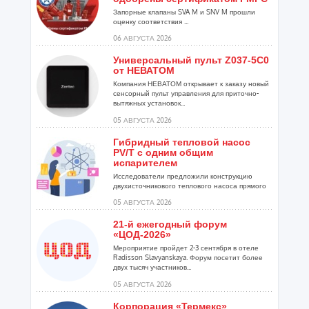
Запорные клапаны SVA M и SNV M прошли
оценку соответствия ...
06 АВГУСТА 2026
Универсальный пульт Z037-5C0
от НЕВАТОМ
Компания НЕВАТОМ открывает к заказу новый
сенсорный пульт управления для приточно-
вытяжных установок...
05 АВГУСТА 2026
Гибридный тепловой насос
PV/T с одним общим
испарителем
Исследователи предложили конструкцию
двухисточникового теплового насоса прямого
расширения ...
05 АВГУСТА 2026
21-й ежегодный форум
«ЦОД-2026»
Мероприятие пройдет 2-3 сентября в отеле
Radisson Slavyanskaya. Форум посетит более
двух тысяч участников...
05 АВГУСТА 2026
Корпорация «Термекс»