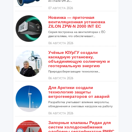
из стали 09Г2С...
07 АВГУСТА 2026
Новинка — приточная
вентиляционная установка
ZILON ZPW-N 2000 INT EC
Серия построена на вентиляторах с EC-
двигателями, что обеспечивает...
06 АВГУСТА 2026
Учёные ЮУрГУ создали
каскадную установку,
объединяющую солнечную и
геотермальную энергию
Природосберегающие технологии...
06 АВГУСТА 2026
Для Арктики создали
технологию защиты
ветрогенераторов от аварий
Разработка учитывает влияние мерзлоты,
обледенения и снеговых нагрузок на работу
установок...
06 АВГУСТА 2026
Запорные клапаны Ридан для
систем холодоснабжения
одобрены сертификатом РМРС