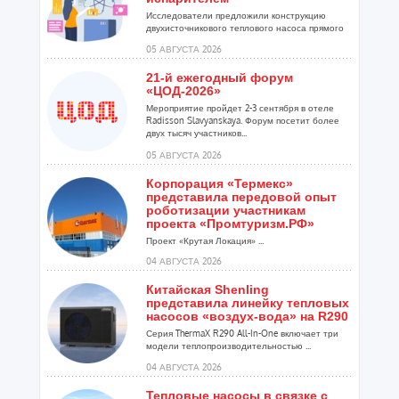
Исследователи предложили конструкцию
двухисточникового теплового насоса прямого
расширения ...
05 АВГУСТА 2026
21-й ежегодный форум
«ЦОД-2026»
Мероприятие пройдет 2-3 сентября в отеле
Radisson Slavyanskaya. Форум посетит более
двух тысяч участников...
05 АВГУСТА 2026
Корпорация «Термекс»
представила передовой опыт
роботизации участникам
проекта «Промтуризм.РФ»
Проект «Крутая Локация» ...
04 АВГУСТА 2026
Китайская Shenling
представила линейку тепловых
насосов «воздух-вода» на R290
Серия ThermaX R290 All-In-One включает три
модели теплопроизводительностью ...
04 АВГУСТА 2026
Тепловые насосы в связке с