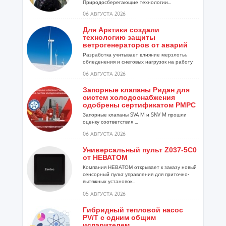
Природосберегающие технологии...
06 АВГУСТА 2026
Для Арктики создали
технологию защиты
ветрогенераторов от аварий
Разработка учитывает влияние мерзлоты,
обледенения и снеговых нагрузок на работу
установок...
06 АВГУСТА 2026
Запорные клапаны Ридан для
систем холодоснабжения
одобрены сертификатом РМРС
Запорные клапаны SVA M и SNV M прошли
оценку соответствия ...
06 АВГУСТА 2026
Универсальный пульт Z037-5C0
от НЕВАТОМ
Компания НЕВАТОМ открывает к заказу новый
сенсорный пульт управления для приточно-
вытяжных установок...
05 АВГУСТА 2026
Гибридный тепловой насос
PV/T с одним общим
испарителем