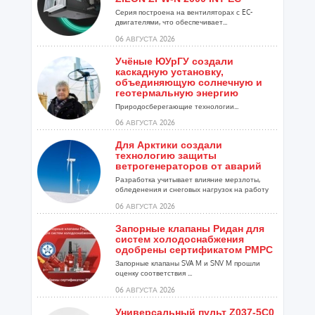
Серия построена на вентиляторах с EC-
двигателями, что обеспечивает...
06 АВГУСТА 2026
Учёные ЮУрГУ создали
каскадную установку,
объединяющую солнечную и
геотермальную энергию
Природосберегающие технологии...
06 АВГУСТА 2026
Для Арктики создали
технологию защиты
ветрогенераторов от аварий
Разработка учитывает влияние мерзлоты,
обледенения и снеговых нагрузок на работу
установок...
06 АВГУСТА 2026
Запорные клапаны Ридан для
систем холодоснабжения
одобрены сертификатом РМРС
Запорные клапаны SVA M и SNV M прошли
оценку соответствия ...
06 АВГУСТА 2026
Универсальный пульт Z037-5C0