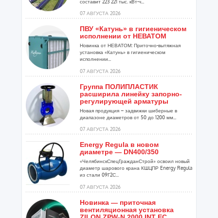
составит 223 221 тыс. кВт-ч...
07 АВГУСТА 2026
ПВУ «Катунь» в гигиеническом
исполнении от НЕВАТОМ
Новинка от НЕВАТОМ: Приточно-вытяжная
установка «Катунь» в гигиеническом
исполнении...
07 АВГУСТА 2026
Группа ПОЛИПЛАСТИК
расширила линейку запорно-
регулирующей арматуры
Новая продукция – задвижки шиберные в
диапазоне диаметров от 50 до 1200 мм...
07 АВГУСТА 2026
Energy Regula в новом
диаметре — DN400/350
«ЧелябинскСпецГражданСтрой» освоил новый
диаметр шарового крана КШЦПР Energy Regula
из стали 09Г2С...
07 АВГУСТА 2026
Новинка — приточная
вентиляционная установка
ZILON ZPW-N 2000 INT EC