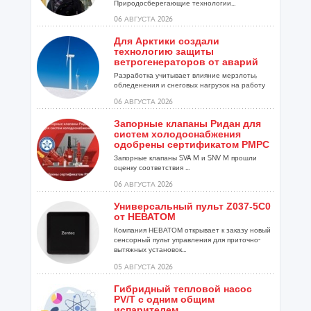
Природосберегающие технологии...
06 АВГУСТА 2026
Для Арктики создали
технологию защиты
ветрогенераторов от аварий
Разработка учитывает влияние мерзлоты,
обледенения и снеговых нагрузок на работу
установок...
06 АВГУСТА 2026
Запорные клапаны Ридан для
систем холодоснабжения
одобрены сертификатом РМРС
Запорные клапаны SVA M и SNV M прошли
оценку соответствия ...
06 АВГУСТА 2026
Универсальный пульт Z037-5C0
от НЕВАТОМ
Компания НЕВАТОМ открывает к заказу новый
сенсорный пульт управления для приточно-
вытяжных установок...
05 АВГУСТА 2026
Гибридный тепловой насос
PV/T с одним общим
испарителем