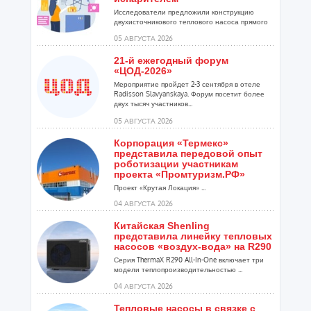
Исследователи предложили конструкцию
двухисточникового теплового насоса прямого
расширения ...
05 АВГУСТА 2026
21-й ежегодный форум
«ЦОД-2026»
Мероприятие пройдет 2-3 сентября в отеле
Radisson Slavyanskaya. Форум посетит более
двух тысяч участников...
05 АВГУСТА 2026
Корпорация «Термекс»
представила передовой опыт
роботизации участникам
проекта «Промтуризм.РФ»
Проект «Крутая Локация» ...
04 АВГУСТА 2026
Китайская Shenling
представила линейку тепловых
насосов «воздух-вода» на R290
Серия ThermaX R290 All-In-One включает три
модели теплопроизводительностью ...
04 АВГУСТА 2026
Тепловые насосы в связке с