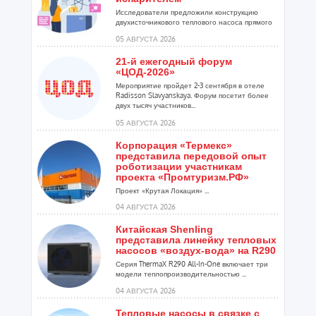
Исследователи предложили конструкцию
двухисточникового теплового насоса прямого
расширения ...
05 АВГУСТА 2026
21-й ежегодный форум
«ЦОД-2026»
Мероприятие пройдет 2-3 сентября в отеле
Radisson Slavyanskaya. Форум посетит более
двух тысяч участников...
05 АВГУСТА 2026
Корпорация «Термекс»
представила передовой опыт
роботизации участникам
проекта «Промтуризм.РФ»
Проект «Крутая Локация» ...
04 АВГУСТА 2026
Китайская Shenling
представила линейку тепловых
насосов «воздух-вода» на R290
Серия ThermaX R290 All-In-One включает три
модели теплопроизводительностью ...
04 АВГУСТА 2026
Тепловые насосы в связке с