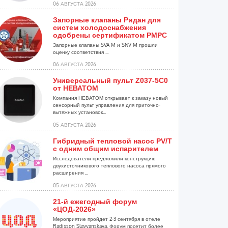
06 АВГУСТА 2026
Запорные клапаны Ридан для
систем холодоснабжения
одобрены сертификатом РМРС
Запорные клапаны SVA M и SNV M прошли
оценку соответствия ...
06 АВГУСТА 2026
Универсальный пульт Z037-5C0
от НЕВАТОМ
Компания НЕВАТОМ открывает к заказу новый
сенсорный пульт управления для приточно-
вытяжных установок...
05 АВГУСТА 2026
Гибридный тепловой насос PV/T
с одним общим испарителем
Исследователи предложили конструкцию
двухисточникового теплового насоса прямого
расширения ...
05 АВГУСТА 2026
21-й ежегодный форум
«ЦОД-2026»
Мероприятие пройдет 2-3 сентября в отеле
Radisson Slavyanskaya. Форум посетит более