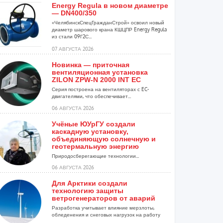
Energy Regula в новом диаметре
— DN400/350
«ЧелябинскСпецГражданСтрой» освоил новый
диаметр шарового крана КШЦПР Energy Regula
из стали 09Г2С...
07 АВГУСТА 2026
Новинка — приточная
вентиляционная установка
ZILON ZPW-N 2000 INT EC
Серия построена на вентиляторах с EC-
двигателями, что обеспечивает...
06 АВГУСТА 2026
Учёные ЮУрГУ создали
каскадную установку,
объединяющую солнечную и
геотермальную энергию
Природосберегающие технологии...
06 АВГУСТА 2026
Для Арктики создали
технологию защиты
ветрогенераторов от аварий
Разработка учитывает влияние мерзлоты,
обледенения и снеговых нагрузок на работу
установок...