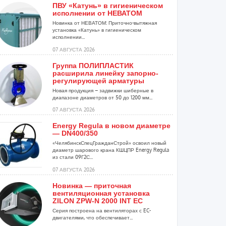
ПВУ «Катунь» в гигиеническом
исполнении от НЕВАТОМ
Новинка от НЕВАТОМ: Приточно-вытяжная
установка «Катунь» в гигиеническом
исполнении...
07 АВГУСТА 2026
Группа ПОЛИПЛАСТИК
расширила линейку запорно-
регулирующей арматуры
Новая продукция – задвижки шиберные в
диапазоне диаметров от 50 до 1200 мм...
07 АВГУСТА 2026
Energy Regula в новом диаметре
— DN400/350
«ЧелябинскСпецГражданСтрой» освоил новый
диаметр шарового крана КШЦПР Energy Regula
из стали 09Г2С...
07 АВГУСТА 2026
Новинка — приточная
вентиляционная установка
ZILON ZPW-N 2000 INT EC
Серия построена на вентиляторах с EC-
двигателями, что обеспечивает...