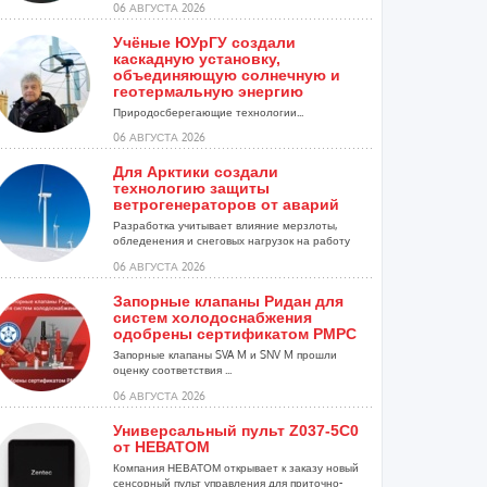
06 АВГУСТА 2026
Учёные ЮУрГУ создали
каскадную установку,
объединяющую солнечную и
геотермальную энергию
Природосберегающие технологии...
06 АВГУСТА 2026
Для Арктики создали
технологию защиты
ветрогенераторов от аварий
Разработка учитывает влияние мерзлоты,
обледенения и снеговых нагрузок на работу
установок...
06 АВГУСТА 2026
Запорные клапаны Ридан для
систем холодоснабжения
одобрены сертификатом РМРС
Запорные клапаны SVA M и SNV M прошли
оценку соответствия ...
06 АВГУСТА 2026
Универсальный пульт Z037-5C0
от НЕВАТОМ
Компания НЕВАТОМ открывает к заказу новый
сенсорный пульт управления для приточно-