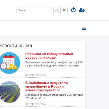
Поиск
Расширенный поиск
Новости рынка
Российский коммунальный
ресурс на исходе
Заниженные тарифы ведут инфраструктуру ЖКХ
к дальнейшей деградации, считают эксперты...
07 АВГУСТА 2026
В Забайкалье запустили
крупнейшую в России
Абагайтуйскую СЭС
Годовая выработка Абагайтуйской СЭС составит
223 221 тыс. кВт-ч...
07 АВГУСТА 2026