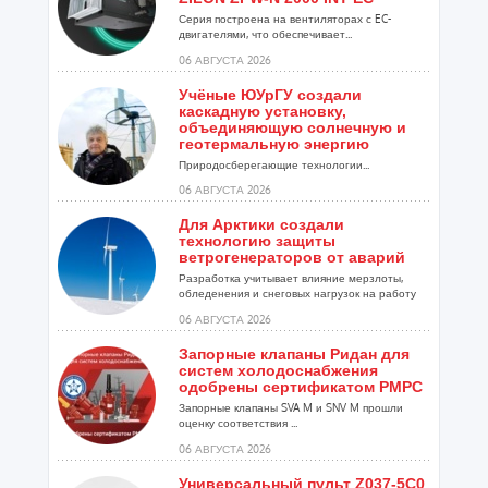
Серия построена на вентиляторах с EC-
двигателями, что обеспечивает...
06 АВГУСТА 2026
Учёные ЮУрГУ создали
каскадную установку,
объединяющую солнечную и
геотермальную энергию
Природосберегающие технологии...
06 АВГУСТА 2026
Для Арктики создали
технологию защиты
ветрогенераторов от аварий
Разработка учитывает влияние мерзлоты,
обледенения и снеговых нагрузок на работу
установок...
06 АВГУСТА 2026
Запорные клапаны Ридан для
систем холодоснабжения
одобрены сертификатом РМРС
Запорные клапаны SVA M и SNV M прошли
оценку соответствия ...
06 АВГУСТА 2026
Универсальный пульт Z037-5C0