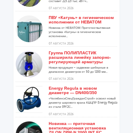
составит 223 221 тыс. кВт-ч...
07 АВГУСТА 2026
ПВУ «Катунь» в гигиеническом
исполнении от НЕВАТОМ
Новинка от НЕВАТОМ: Приточно-вытяжная
установка «Катунь» в гигиеническом
исполнении...
07 АВГУСТА 2026
Группа ПОЛИПЛАСТИК
расширила линейку запорно-
регулирующей арматуры
Новая продукция – задвижки шиберные в
диапазоне диаметров от 50 до 1200 мм...
07 АВГУСТА 2026
Energy Regula в новом
диаметре — DN400/350
«ЧелябинскСпецГражданСтрой» освоил новый
диаметр шарового крана КШЦПР Energy Regula
из стали 09Г2С...
07 АВГУСТА 2026
Новинка — приточная
вентиляционная установка
ZILON ZPW-N 2000 INT EC