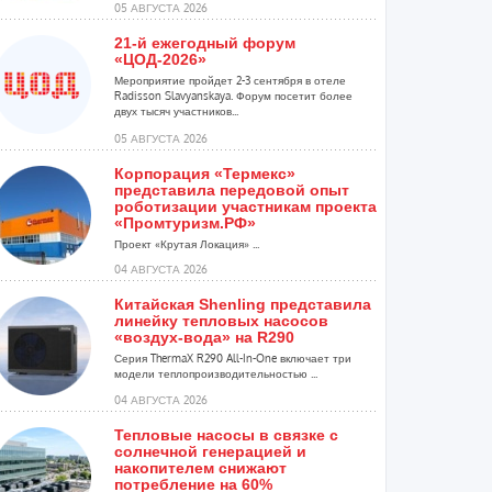
05 АВГУСТА 2026
21-й ежегодный форум
«ЦОД-2026»
Мероприятие пройдет 2-3 сентября в отеле
Radisson Slavyanskaya. Форум посетит более
двух тысяч участников...
05 АВГУСТА 2026
Корпорация «Термекс»
представила передовой опыт
роботизации участникам проекта
«Промтуризм.РФ»
Проект «Крутая Локация» ...
04 АВГУСТА 2026
Китайская Shenling представила
линейку тепловых насосов
«воздух-вода» на R290
Серия ThermaX R290 All-In-One включает три
модели теплопроизводительностью ...
04 АВГУСТА 2026
Тепловые насосы в связке с
солнечной генерацией и
накопителем снижают
потребление на 60%