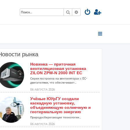
Поиск
Расширенный поиск
Новости рынка
Новинка — приточная
вентиляционная установка
ZILON ZPW-N 2000 INT EC
Серия построена на вентиляторах с EC-
двигателями, что обеспечивает...
06 АВГУСТА 2026
Учёные ЮУрГУ создали
каскадную установку,
объединяющую солнечную и
геотермальную энергию
Природосберегающие технологии...
06 АВГУСТА 2026