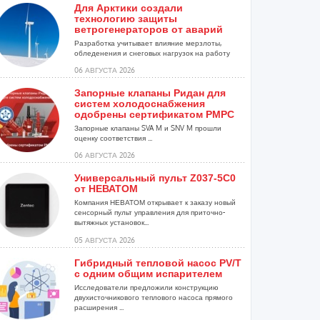
Для Арктики создали
технологию защиты
ветрогенераторов от аварий
Разработка учитывает влияние мерзлоты,
обледенения и снеговых нагрузок на работу
установок...
06 АВГУСТА 2026
Запорные клапаны Ридан для
систем холодоснабжения
одобрены сертификатом РМРС
Запорные клапаны SVA M и SNV M прошли
оценку соответствия ...
06 АВГУСТА 2026
Универсальный пульт Z037-5C0
от НЕВАТОМ
Компания НЕВАТОМ открывает к заказу новый
сенсорный пульт управления для приточно-
вытяжных установок...
05 АВГУСТА 2026
Гибридный тепловой насос PV/T
с одним общим испарителем
Исследователи предложили конструкцию
двухисточникового теплового насоса прямого
расширения ...