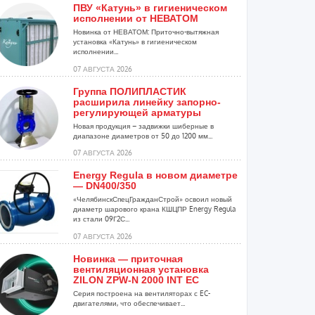
ПВУ «Катунь» в гигиеническом
исполнении от НЕВАТОМ
Новинка от НЕВАТОМ: Приточно-вытяжная
установка «Катунь» в гигиеническом
исполнении...
07 АВГУСТА 2026
Группа ПОЛИПЛАСТИК
расширила линейку запорно-
регулирующей арматуры
Новая продукция – задвижки шиберные в
диапазоне диаметров от 50 до 1200 мм...
07 АВГУСТА 2026
Energy Regula в новом диаметре
— DN400/350
«ЧелябинскСпецГражданСтрой» освоил новый
диаметр шарового крана КШЦПР Energy Regula
из стали 09Г2С...
07 АВГУСТА 2026
Новинка — приточная
вентиляционная установка
ZILON ZPW-N 2000 INT EC
Серия построена на вентиляторах с EC-
двигателями, что обеспечивает...