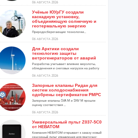
06 АВГУСТА 2026
Учёные ЮУрГУ создали
каскадную установку,
объединяющую солнечную и
геотермальную энергию
Природосберегающие технологии...
06 АВГУСТА 2026
Для Арктики создали
технологию защиты
ветрогенераторов от аварий
Разработка учитывает влияние мерзлоты,
обледенения и снеговых нагрузок на работу
установок...
06 АВГУСТА 2026
Запорные клапаны Ридан для
систем холодоснабжения
одобрены сертификатом РМРС
Запорные клапаны SVA M и SNV M прошли
оценку соответствия ...
06 АВГУСТА 2026
Универсальный пульт Z037-5C0
от НЕВАТОМ
Компания НЕВАТОМ открывает к заказу новый
сенсорный пульт управления для приточно-