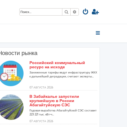
Поиск
Расширенный поиск
Новости рынка
Российский коммунальный
ресурс на исходе
Заниженные тарифы ведут инфраструктуру ЖКХ
к дальнейшей деградации, считают эксперты...
07 АВГУСТА 2026
В Забайкалье запустили
крупнейшую в России
Абагайтуйскую СЭС
Годовая выработка Абагайтуйской СЭС составит
223 221 тыс. кВт-ч...
07 АВГУСТА 2026