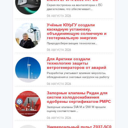
Серия построена на вентиляторах с EC-
двигателями, что обеспечивает...
06 АВГУСТА 2026
Учёные ЮУрГУ создали
каскадную установку,
объединяющую солнечную и
геотермальную энергию
Природосберегающие технологии...
06 АВГУСТА 2026
Для Арктики создали
технологию защиты
ветрогенераторов от аварий
Разработка учитывает влияние мерзлоты,
обледенения и снеговых нагрузок на работу
установок...
06 АВГУСТА 2026
Запорные клапаны Ридан для
систем холодоснабжения
одобрены сертификатом РМРС
Запорные клапаны SVA M и SNV M прошли
оценку соответствия ...
06 АВГУСТА 2026
Универсальный пульт Z037-5C0