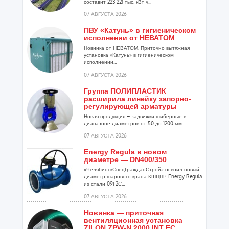
составит 223 221 тыс. кВт-ч...
07 АВГУСТА 2026
ПВУ «Катунь» в гигиеническом
исполнении от НЕВАТОМ
Новинка от НЕВАТОМ: Приточно-вытяжная
установка «Катунь» в гигиеническом
исполнении...
07 АВГУСТА 2026
Группа ПОЛИПЛАСТИК
расширила линейку запорно-
регулирующей арматуры
Новая продукция – задвижки шиберные в
диапазоне диаметров от 50 до 1200 мм...
07 АВГУСТА 2026
Energy Regula в новом
диаметре — DN400/350
«ЧелябинскСпецГражданСтрой» освоил новый
диаметр шарового крана КШЦПР Energy Regula
из стали 09Г2С...
07 АВГУСТА 2026
Новинка — приточная
вентиляционная установка
ZILON ZPW-N 2000 INT EC