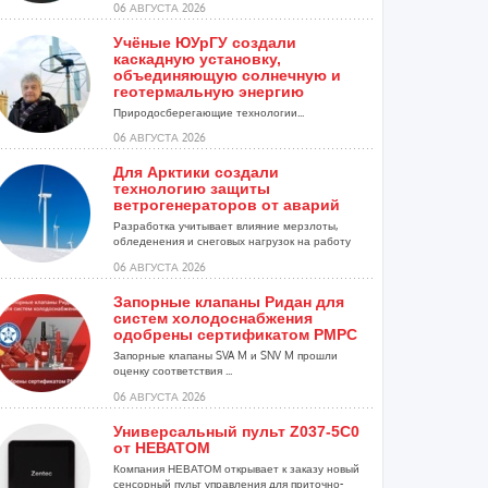
06 АВГУСТА 2026
Учёные ЮУрГУ создали
каскадную установку,
объединяющую солнечную и
геотермальную энергию
Природосберегающие технологии...
06 АВГУСТА 2026
Для Арктики создали
технологию защиты
ветрогенераторов от аварий
Разработка учитывает влияние мерзлоты,
обледенения и снеговых нагрузок на работу
установок...
06 АВГУСТА 2026
Запорные клапаны Ридан для
систем холодоснабжения
одобрены сертификатом РМРС
Запорные клапаны SVA M и SNV M прошли
оценку соответствия ...
06 АВГУСТА 2026
Универсальный пульт Z037-5C0
от НЕВАТОМ
Компания НЕВАТОМ открывает к заказу новый
сенсорный пульт управления для приточно-