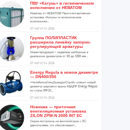
ПВУ «Катунь» в гигиеническом
исполнении от НЕВАТОМ
Новинка от НЕВАТОМ: Приточно-вытяжная
установка «Катунь» в гигиеническом
исполнении...
07 АВГУСТА 2026
Группа ПОЛИПЛАСТИК
расширила линейку запорно-
регулирующей арматуры
Новая продукция – задвижки шиберные в
диапазоне диаметров от 50 до 1200 мм...
07 АВГУСТА 2026
Energy Regula в новом диаметре
— DN400/350
«ЧелябинскСпецГражданСтрой» освоил новый
диаметр шарового крана КШЦПР Energy Regula
из стали 09Г2С...
07 АВГУСТА 2026
Новинка — приточная
вентиляционная установка
ZILON ZPW-N 2000 INT EC
Серия построена на вентиляторах с EC-
двигателями, что обеспечивает...