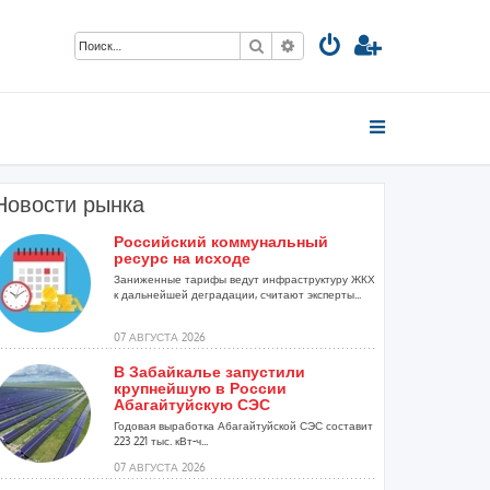
Поиск
Расширенный поиск
Новости рынка
Российский коммунальный
ресурс на исходе
Заниженные тарифы ведут инфраструктуру ЖКХ
к дальнейшей деградации, считают эксперты...
07 АВГУСТА 2026
В Забайкалье запустили
крупнейшую в России
Абагайтуйскую СЭС
Годовая выработка Абагайтуйской СЭС составит
223 221 тыс. кВт-ч...
07 АВГУСТА 2026