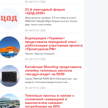
05 АВГУСТА 2026
21-й ежегодный форум
«ЦОД-2026»
Мероприятие пройдет 2-3 сентября в отеле
Radisson Slavyanskaya. Форум посетит более
двух тысяч участников...
05 АВГУСТА 2026
Корпорация «Термекс»
представила передовой опыт
роботизации участникам проекта
«Промтуризм.РФ»
Проект «Крутая Локация» ...
04 АВГУСТА 2026
Китайская Shenling представила
линейку тепловых насосов
«воздух-вода» на R290
Серия ThermaX R290 All-In-One включает три
модели теплопроизводительностью ...
04 АВГУСТА 2026
Тепловые насосы в связке с
солнечной генерацией и
накопителем снижают
потребление на 60%