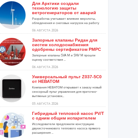
Для Арктики создали
технологию защиты
ветрогенераторов от аварий
Разработка учитывает влияние мерзлоты,
обледенения и снеговых нагрузок на работу
установок...
06 АВГУСТА 2026
Запорные клапаны Ридан для
систем холодоснабжения
одобрены сертификатом РМРС
Запорные клапаны SVA M и SNV M прошли
оценку соответствия ...
06 АВГУСТА 2026
Универсальный пульт Z037-5C0
от НЕВАТОМ
Компания НЕВАТОМ открывает к заказу новый
сенсорный пульт управления для приточно-
вытяжных установок...
05 АВГУСТА 2026
Гибридный тепловой насос PV/T
с одним общим испарителем
Исследователи предложили конструкцию
двухисточникового теплового насоса прямого
расширения ...