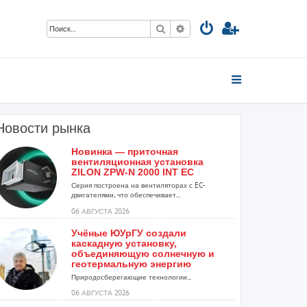
Поиск
Расширенный поиск
Новости рынка
Новинка — приточная
вентиляционная установка
ZILON ZPW-N 2000 INT EC
Серия построена на вентиляторах с EC-
двигателями, что обеспечивает...
06 АВГУСТА 2026
Учёные ЮУрГУ создали
каскадную установку,
объединяющую солнечную и
геотермальную энергию
Природосберегающие технологии...
06 АВГУСТА 2026