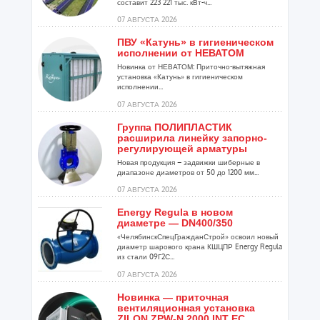
составит 223 221 тыс. кВт-ч...
07 АВГУСТА 2026
ПВУ «Катунь» в гигиеническом
исполнении от НЕВАТОМ
Новинка от НЕВАТОМ: Приточно-вытяжная
установка «Катунь» в гигиеническом
исполнении...
07 АВГУСТА 2026
Группа ПОЛИПЛАСТИК
расширила линейку запорно-
регулирующей арматуры
Новая продукция – задвижки шиберные в
диапазоне диаметров от 50 до 1200 мм...
07 АВГУСТА 2026
Energy Regula в новом
диаметре — DN400/350
«ЧелябинскСпецГражданСтрой» освоил новый
диаметр шарового крана КШЦПР Energy Regula
из стали 09Г2С...
07 АВГУСТА 2026
Новинка — приточная
вентиляционная установка
ZILON ZPW-N 2000 INT EC