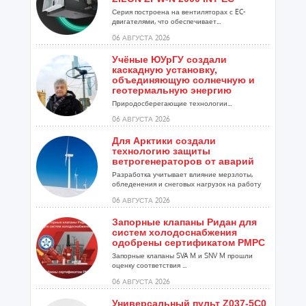
Серия построена на вентиляторах с EC-
двигателями, что обеспечивает...
06 АВГУСТА 2026
Учёные ЮУрГУ создали
каскадную установку,
объединяющую солнечную и
геотермальную энергию
Природосберегающие технологии...
06 АВГУСТА 2026
Для Арктики создали
технологию защиты
ветрогенераторов от аварий
Разработка учитывает влияние мерзлоты,
обледенения и снеговых нагрузок на работу
установок...
06 АВГУСТА 2026
Запорные клапаны Ридан для
систем холодоснабжения
одобрены сертификатом РМРС
Запорные клапаны SVA M и SNV M прошли
оценку соответствия ...
06 АВГУСТА 2026
Универсальный пульт Z037-5C0