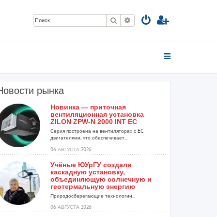
Поиск
Расширенный поиск
Новости рынка
Новинка — приточная
вентиляционная установка
ZILON ZPW-N 2000 INT EC
Серия построена на вентиляторах с EC-
двигателями, что обеспечивает...
06 АВГУСТА 2026
Учёные ЮУрГУ создали
каскадную установку,
объединяющую солнечную и
геотермальную энергию
Природосберегающие технологии...
06 АВГУСТА 2026