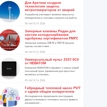
Для Арктики создали
технологию защиты
ветрогенераторов от аварий
Разработка учитывает влияние мерзлоты,
обледенения и снеговых нагрузок на работу
установок...
06 АВГУСТА 2026
Запорные клапаны Ридан для
систем холодоснабжения
одобрены сертификатом РМРС
Запорные клапаны SVA M и SNV M прошли
оценку соответствия ...
06 АВГУСТА 2026
Универсальный пульт Z037-5C0
от НЕВАТОМ
Компания НЕВАТОМ открывает к заказу новый
сенсорный пульт управления для приточно-
вытяжных установок...
05 АВГУСТА 2026
Гибридный тепловой насос PV/T
с одним общим испарителем
Исследователи предложили конструкцию
двухисточникового теплового насоса прямого
расширения ...