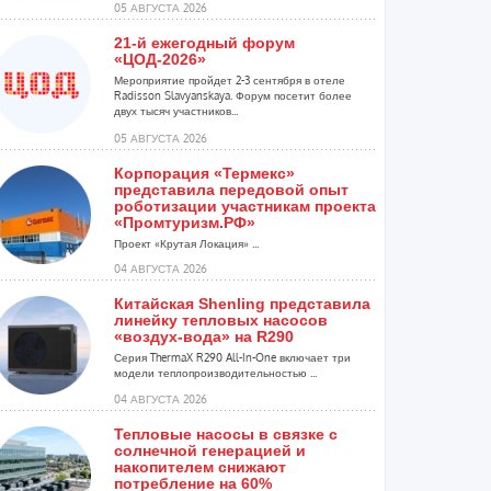
05 АВГУСТА 2026
21-й ежегодный форум
«ЦОД-2026»
Мероприятие пройдет 2-3 сентября в отеле
Radisson Slavyanskaya. Форум посетит более
двух тысяч участников...
05 АВГУСТА 2026
Корпорация «Термекс»
представила передовой опыт
роботизации участникам проекта
«Промтуризм.РФ»
Проект «Крутая Локация» ...
04 АВГУСТА 2026
Китайская Shenling представила
линейку тепловых насосов
«воздух-вода» на R290
Серия ThermaX R290 All-In-One включает три
модели теплопроизводительностью ...
04 АВГУСТА 2026
Тепловые насосы в связке с
солнечной генерацией и
накопителем снижают
потребление на 60%