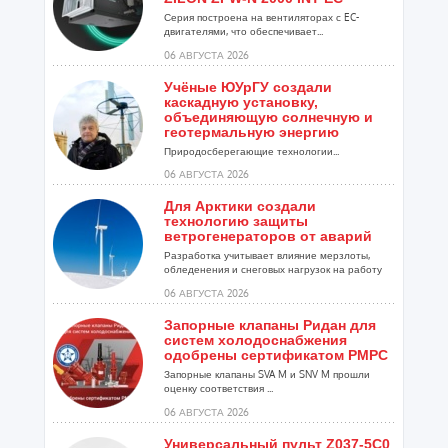
Серия построена на вентиляторах с EC-
двигателями, что обеспечивает...
06 АВГУСТА 2026
Учёные ЮУрГУ создали
каскадную установку,
объединяющую солнечную и
геотермальную энергию
Природосберегающие технологии...
06 АВГУСТА 2026
Для Арктики создали
технологию защиты
ветрогенераторов от аварий
Разработка учитывает влияние мерзлоты,
обледенения и снеговых нагрузок на работу
установок...
06 АВГУСТА 2026
Запорные клапаны Ридан для
систем холодоснабжения
одобрены сертификатом РМРС
Запорные клапаны SVA M и SNV M прошли
оценку соответствия ...
06 АВГУСТА 2026
Универсальный пульт Z037-5C0