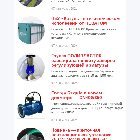
составит 223 221 тыс. кВт-ч...
07 АВГУСТА 2026
ПВУ «Катунь» в гигиеническом
исполнении от НЕВАТОМ
Новинка от НЕВАТОМ: Приточно-вытяжная
установка «Катунь» в гигиеническом
исполнении...
07 АВГУСТА 2026
Группа ПОЛИПЛАСТИК
расширила линейку запорно-
регулирующей арматуры
Новая продукция – задвижки шиберные в
диапазоне диаметров от 50 до 1200 мм...
07 АВГУСТА 2026
Energy Regula в новом
диаметре — DN400/350
«ЧелябинскСпецГражданСтрой» освоил новый
диаметр шарового крана КШЦПР Energy Regula
из стали 09Г2С...
07 АВГУСТА 2026
Новинка — приточная
вентиляционная установка
ZILON ZPW-N 2000 INT EC