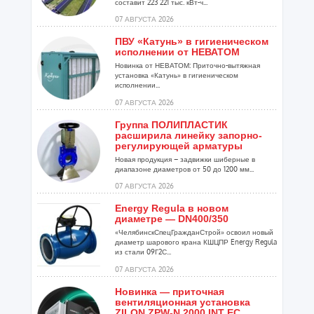
составит 223 221 тыс. кВт-ч...
07 АВГУСТА 2026
ПВУ «Катунь» в гигиеническом
исполнении от НЕВАТОМ
Новинка от НЕВАТОМ: Приточно-вытяжная
установка «Катунь» в гигиеническом
исполнении...
07 АВГУСТА 2026
Группа ПОЛИПЛАСТИК
расширила линейку запорно-
регулирующей арматуры
Новая продукция – задвижки шиберные в
диапазоне диаметров от 50 до 1200 мм...
07 АВГУСТА 2026
Energy Regula в новом
диаметре — DN400/350
«ЧелябинскСпецГражданСтрой» освоил новый
диаметр шарового крана КШЦПР Energy Regula
из стали 09Г2С...
07 АВГУСТА 2026
Новинка — приточная
вентиляционная установка
ZILON ZPW-N 2000 INT EC