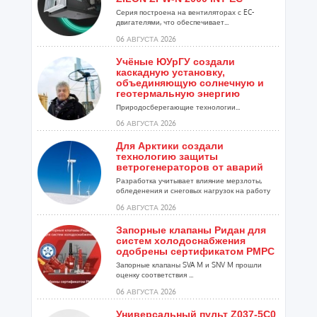
Серия построена на вентиляторах с EC-
двигателями, что обеспечивает...
06 АВГУСТА 2026
Учёные ЮУрГУ создали
каскадную установку,
объединяющую солнечную и
геотермальную энергию
Природосберегающие технологии...
06 АВГУСТА 2026
Для Арктики создали
технологию защиты
ветрогенераторов от аварий
Разработка учитывает влияние мерзлоты,
обледенения и снеговых нагрузок на работу
установок...
06 АВГУСТА 2026
Запорные клапаны Ридан для
систем холодоснабжения
одобрены сертификатом РМРС
Запорные клапаны SVA M и SNV M прошли
оценку соответствия ...
06 АВГУСТА 2026
Универсальный пульт Z037-5C0