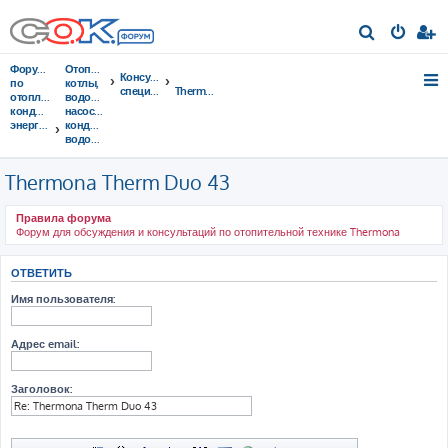
П
о
Форумы
Отопительные
Консультации
и
по
котлы,
специалистов
Thermona
отоплению,
водонагреватели,
с
кондиционированию,
насосы,
энергосбережению
кондиционеры,
к
водоочистка...
Thermona Therm Duo 43
Правила форума
Форум для обсуждения и консультаций по отопительной технике Thermona
ОТВЕТИТЬ
Имя пользователя:
Адрес email:
Заголовок: