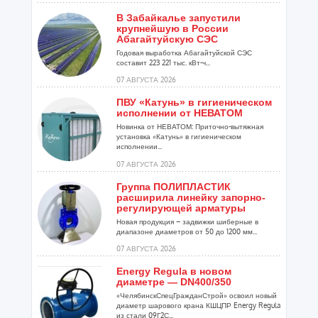
В Забайкалье запустили
крупнейшую в России
Абагайтуйскую СЭС
Годовая выработка Абагайтуйской СЭС
составит 223 221 тыс. кВт-ч...
07 АВГУСТА 2026
ПВУ «Катунь» в гигиеническом
исполнении от НЕВАТОМ
Новинка от НЕВАТОМ: Приточно-вытяжная
установка «Катунь» в гигиеническом
исполнении...
07 АВГУСТА 2026
Группа ПОЛИПЛАСТИК
расширила линейку запорно-
регулирующей арматуры
Новая продукция – задвижки шиберные в
диапазоне диаметров от 50 до 1200 мм...
07 АВГУСТА 2026
Energy Regula в новом
диаметре — DN400/350
«ЧелябинскСпецГражданСтрой» освоил новый
диаметр шарового крана КШЦПР Energy Regula
из стали 09Г2С...