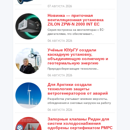
07 АВГУСТА 2026
Новинка — приточная
вентиляционная установка
ZILON ZPW-N 2000 INT EC
Серия построена на вентиляторах с EC-
двигателями, что обеспечивает...
06 АВГУСТА 2026
Учёные ЮУрГУ создали
каскадную установку,
объединяющую солнечную и
геотермальную энергию
Природосберегающие технологии...
06 АВГУСТА 2026
Для Арктики создали
технологию защиты
ветрогенераторов от аварий
Разработка учитывает влияние мерзлоты,
обледенения и снеговых нагрузок на работу
установок...
06 АВГУСТА 2026
Запорные клапаны Ридан для
систем холодоснабжения
одобрены сертификатом РМРС