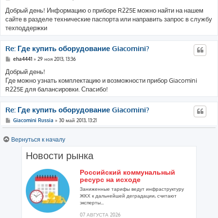
Добрый день! Информацию о приборе R225E можно найти на нашем
сайте в разделе технические паспорта или направить запрос в службу
техподдержки
Re: Где купить оборудование Giacomini?
eha4441
» 29 ноя 2013, 13:36
Добрый день!
Где можно узнать комплектацию и возможности прибор Giacomini
R225E для балансировки. Спасибо!
Re: Где купить оборудование Giacomini?
Giacomini Russia
» 30 май 2013, 13:21
На сайтах Giacomini для каждой страны где есть представительство
Вернуться к началу
указаны контакты официальных дистрибуторов, дилеров,
представителей
Новости рынка
Re: Где купить оборудование Giacomini?
Российский коммунальный
ресурс на исходе
fesguru
» 30 май 2013, 12:04
Заниженные тарифы ведут инфраструктуру
где можно купить сервопривода Джакомини с защелкой для теплых
ЖКХ к дальнейшей деградации, считают
полов нормально закрытые?
эксперты...
07 АВГУСТА 2026