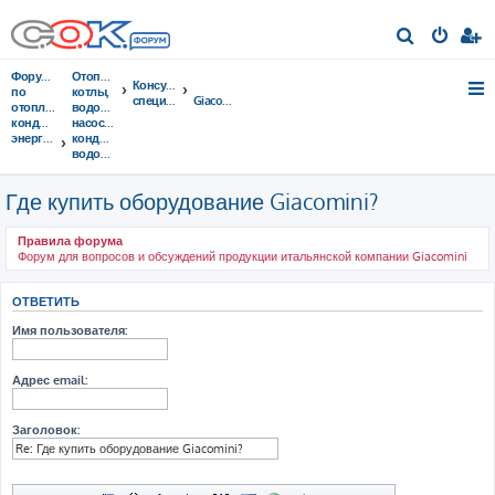
П
о
Форумы
Отопительные
Консультации
и
по
котлы,
специалистов
Giacomini
отоплению,
водонагреватели,
с
кондиционированию,
насосы,
энергосбережению
кондиционеры,
к
водоочистка...
Где купить оборудование Giacomini?
Правила форума
Форум для вопросов и обсуждений продукции итальянской компании Giacomini
ОТВЕТИТЬ
Имя пользователя:
Адрес email:
Заголовок: