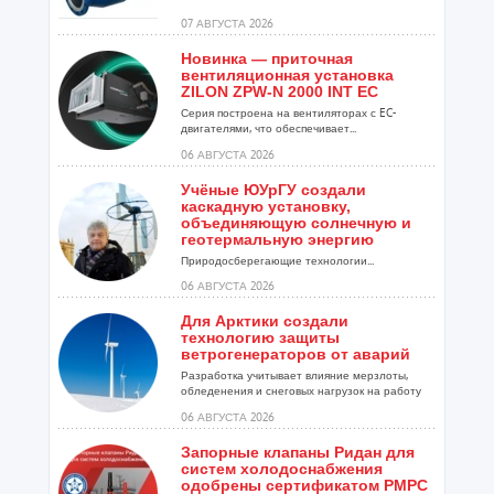
07 АВГУСТА 2026
Новинка — приточная
вентиляционная установка
ZILON ZPW-N 2000 INT EC
Серия построена на вентиляторах с EC-
двигателями, что обеспечивает...
06 АВГУСТА 2026
Учёные ЮУрГУ создали
каскадную установку,
объединяющую солнечную и
геотермальную энергию
Природосберегающие технологии...
06 АВГУСТА 2026
Для Арктики создали
технологию защиты
ветрогенераторов от аварий
Разработка учитывает влияние мерзлоты,
обледенения и снеговых нагрузок на работу
установок...
06 АВГУСТА 2026
Запорные клапаны Ридан для
систем холодоснабжения
одобрены сертификатом РМРС