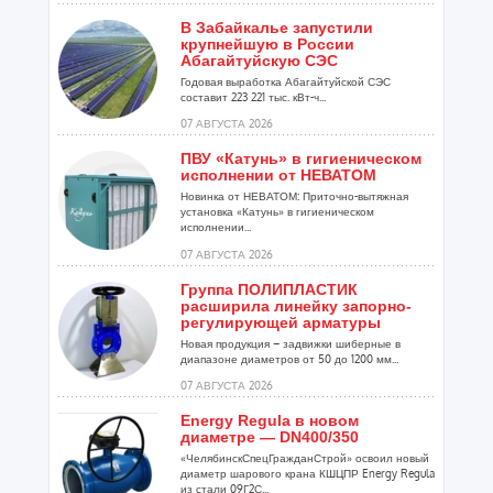
Re: Где купить оборудование Giacomini?
В Забайкалье запустили
Giacomini Russia
» 13 дек 2012, 07:59
крупнейшую в России
Абагайтуйскую СЭС
Представительство уже работает, специалисты готовы ответить на
Годовая выработка Абагайтуйской СЭС
возникающие у Вас вопросы по оборудованию Giacomini.
составит 223 221 тыс. кВт-ч...
07 АВГУСТА 2026
Re: Где купить оборудование Giacomini?
ПВУ «Катунь» в гигиеническом
Dim@
» 12 дек 2012, 18:27
исполнении от НЕВАТОМ
Неужели итальянцы наконец то открыли свое представительство в
Новинка от НЕВАТОМ: Приточно-вытяжная
России?
установка «Катунь» в гигиеническом
исполнении...
07 АВГУСТА 2026
Где купить оборудование Giacomini?
Giacomini Russia
» 12 дек 2012, 07:48
Группа ПОЛИПЛАСТИК
расширила линейку запорно-
По вопросу приобретения оборудования можно обратиться к
регулирующей арматуры
официальным дистрибьюторам на территории России ("Мастер Ватт",
Новая продукция – задвижки шиберные в
"Сантехкомплект", "Теплоимпорт"). Также Вы можете обратиться в
диапазоне диаметров от 50 до 1200 мм...
представительство Giacomini (контактные данные на сайте
07 АВГУСТА 2026
http://www.giacomini.ru
" onclick="window.open(this.href);return false;)
Energy Regula в новом
диаметре — DN400/350
«ЧелябинскСпецГражданСтрой» освоил новый
диаметр шарового крана КШЦПР Energy Regula
из стали 09Г2С...